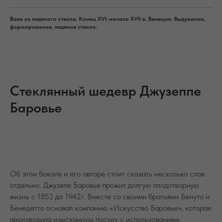
Ваза из ледяного стекла. Конец XVI-начало XVII в. Венеция. Выдувание,
формирование, ледяное стекло.
Стеклянный шедевр Джузеппе
Баровье
Об этом бокале и его авторе стоит сказать несколько слов
отдельно. Джузепе Баровье прожил долгую плодотворную
жизнь с 1853 до 1942г. Вместе со своими братьями Бенуто и
Бенедетто основал компанию «Искусство Баровье», которая
производила изысканную посуду с использованием