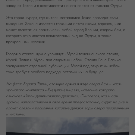
запад от Токио и в шестидесяти на юго-восток от вулкана Фудзи.
Это город-курорт, где жители мегаполиса Токио проводят свои
выходные. Хаконе известен горячими источниками, впрочем, ими
может хвастаться практически любой город Японии, озером Аси, с
которого открывается великолепный вид на Фудзи, а также
прекрасными музеями.
Говоря о стекле, нужно упомянуть Музей венецианского стекла,
Музей Лалик и Музей под открытым небом. Стекло Рене Лалика
заслуживает отдельной публикации, Музей под открытым небом
тоже требует особого подхода, оставим их на будущее.
На фото: Ворота Тории, стоящие прямо в воде озера Аси – часть
храмового комплекса «Кудзурю-дзиндзя», название которого
означает «Храм девятиглавого дракона». Считается, что и сам
дракон, напакостивший в свое время предостаточно, сидит на дне и
плачет слезами раскаяния, которые делают воды озера прозрачными
и чистыми.