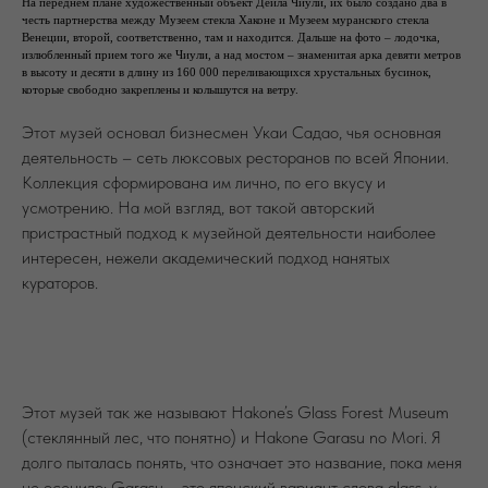
На переднем плане художественный объект Дейла Чиули, их было создано два в
честь партнерства между Музеем стекла Хаконе и Музеем муранского стекла
Венеции, второй, соответственно, там и находится. Дальше на фото – лодочка,
излюбленный прием того же Чиули, а над мостом – знаменитая арка девяти метров
в высоту и десяти в длину из 160 000 переливающихся хрустальных бусинок,
которые свободно закреплены и колышутся на ветру.
Этот музей основал бизнесмен Укаи Садао, чья основная
деятельность – сеть люксовых ресторанов по всей Японии.
Коллекция сформирована им лично, по его вкусу и
усмотрению. На мой взгляд, вот такой авторский
пристрастный подход к музейной деятельности наиболее
интересен, нежели академический подход нанятых
кураторов.
Этот музей так же называют Hakone’s Glass Forest Museum
(стеклянный лес, что понятно) и Hakone Garasu no Mori. Я
долго пыталась понять, что означает это название, пока меня
не осенило: Garasu – это японский вариант слова glass, у