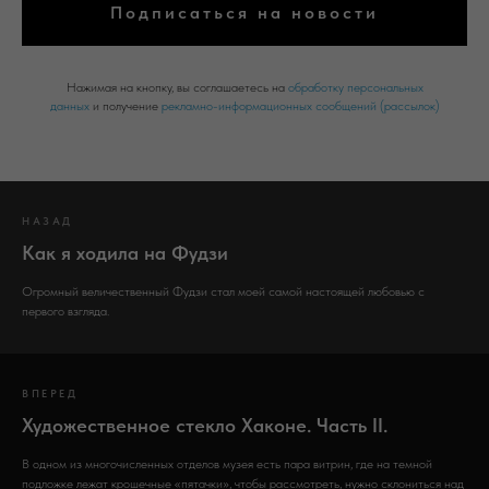
Подписаться на новости
Нажимая на кнопку, вы соглашаетесь на
обработку персональных
данных
и получение
рекламно-информационных сообщений (рассылок)
НАЗАД
Как я ходила на Фудзи
Огромный величественный Фудзи стал моей самой настоящей любовью с
первого взгляда.
ВПЕРЕД
Художественное стекло Хаконе. Часть II.
В одном из многочисленных отделов музея есть пара витрин, где на темной
подложке лежат крошечные «пятачки», чтобы рассмотреть, нужно склониться над