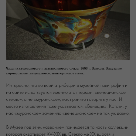
Чаша из халцедонового и авантюринового стекла. 1668 г. Венеция. Выдувание,
формирование, халцедоновое, авантюриновое стекло.
Интересно, что во всей атрибуции в музейной полиграфии и
на сайте используется именно этот термин: «венецианское
стекло», а не «муранское», как принято говорить у нас. И
место изготовления тоже указывается: «Венеция». Кстати, у
нас «муранское» заменило «венецианское» не так уж давно.
В Музее под этим названием понимается та часть коллекции,
которая охватывает XV-XIX вв. Стекло же XX в., хотя и