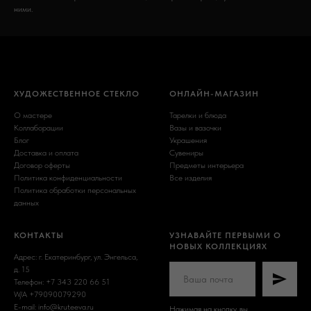
ними.
ХУДОЖЕСТВЕННОЕ СТЕКЛО
ОНЛАЙН-МАГАЗИН
О мастере
Тарелки и блюда
Коллаборации
Вазы и вазочки
Блог
Украшения
Доставка и оплата
Сувениры
Договор оферты
Предметы интерьера
Политика конфиденциальности
Все изделия
Политика обработки персональных
данных
КОНТАКТЫ
УЗНАВАЙТЕ ПЕРВЫМИ О
НОВЫХ КОЛЛЕКЦИЯХ
Адрес: г. Екатеринбург, ул. Энгельса,
д. 15
Телефон: +7 343 220 66 51
W/A +79090079290
E-mail: info@kruteeva.ru
Нажимая на кнопку, вы