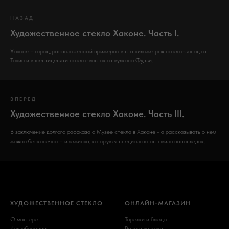
НАЗАД
Художественное стекло Хаконе. Часть I.
Хаконе – город, расположенный примерно в ста километрах на юго-запад от
Токио и в шестидесяти на юго-восток от вулкана Фудзи.
ВПЕРЕД
Художественное стекло Хаконе. Часть III.
В заключение долгого рассказа о Музее стекла в Хаконе - а рассказывать о нем
можно бесконечно – изюминка, которую я специально оставила напоследок.
ХУДОЖЕСТВЕННОЕ СТЕКЛО
ОНЛАЙН-МАГАЗИН
О мастере
Тарелки и блюда
Коллаборации
Вазы и вазочки