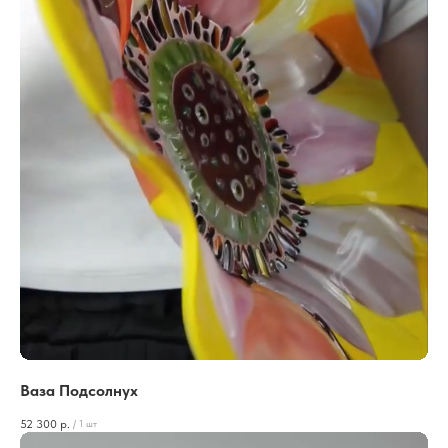
Ваза Подсолнух
52 300
р.
/
1 шт