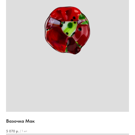
Вазочка Мак
5 070
р.
/
1 шт