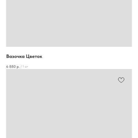
Вазочка Цветок
6 880
р.
/
1 шт