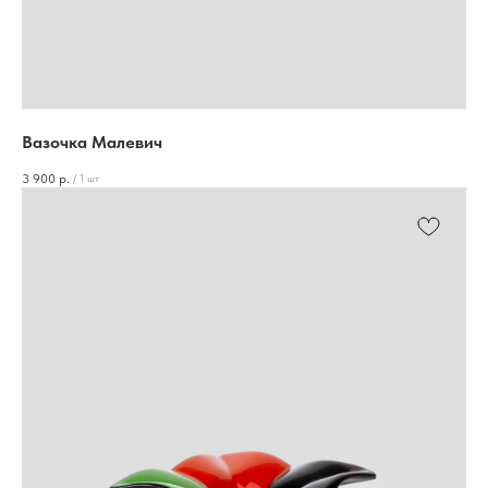
Вазочка Малевич
3 900
р.
/
1 шт