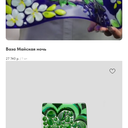
Ваза Майская ночь
27 740
р.
/
1 шт