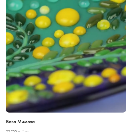
Ваза Мимоза
22 700
р.
/
1 шт