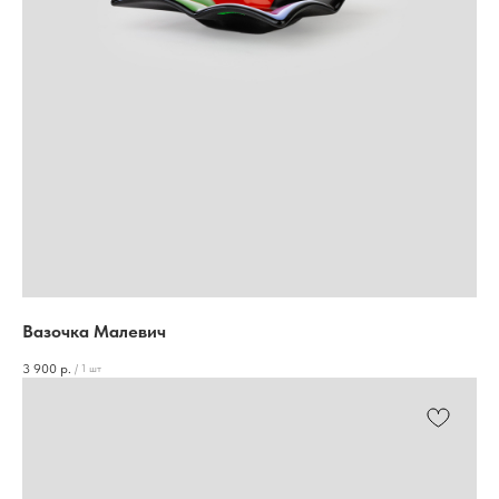
Вазочка Малевич
3 900
р.
/
1 шт