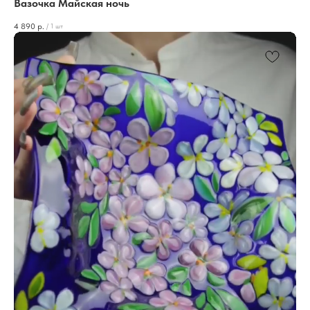
Вазочка Майская ночь
4 890
р.
/
1 шт