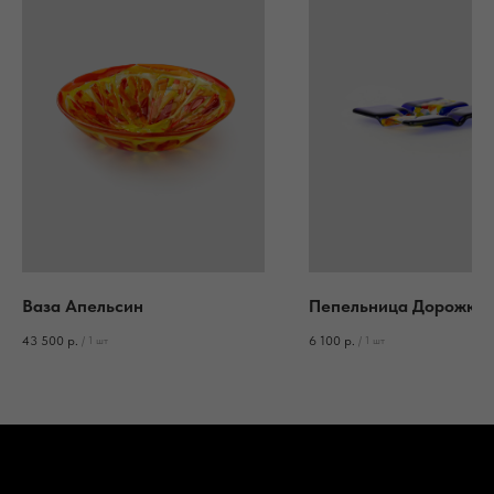
Ваза Апельсин
Пепельница Дорожка
43 500
р.
6 100
р.
/
1 шт
/
1 шт