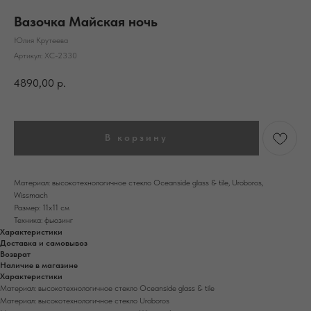
Вазочка Майская ночь
Юлия Крутеева
Артикул:
ХС-2330
4890,00
р.
В корзину
Материал: высокотехнологичное стекло Oceanside glass & tile, Uroboros,
Wissmach
Размер: 11х11 см
Техника: фьюзинг
Характеристики
Доставка и самовывоз
Возврат
Наличие в магазине
Характеристики
Материал: высокотехнологичное стекло Oceanside glass & tile
Материал: высокотехнологичное стекло Uroboros