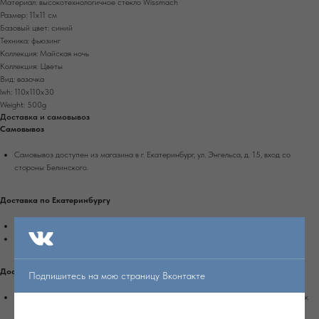
Материал: высокотехнологичное стекло Wissmach
Размер: 11х11 см
Базовый цвет: синий
Техника: фьюзинг
Коллекция: Майская ночь
Коллекция: Цветы
Вид: вазочка
lwh: 110x110x30
Weight: 500g
Доставка и самовывоз
Самовывоз
Самовывоз доступен из магазина в г. Екатеринбург, ул. Энгельса, д. 15, вход со
стороны Белинского.
Доставка по Екатеринбургу
Доставка осуществляется при 100% оплате заказа на сайте.
Стоимость доставки рассчитывается автоматически при оформлении заказа.
Доставка по России
Подпишитесь на мою страницу Вконтакте
Доставка осуществляется при 100% оплате заказа транспортной компанией Сдек
или Почтой России.