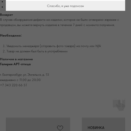
Срок доставки в другие города России - 4-10 рабочих дней.
Спасибо, я уже подписан
Стоимость доставки рассчитывается автоматически при оформлении заказа.
Возврат
В случае обнаружения дефекта на изделии, которое не было оговорено заранее с
продавцом, вы можете вернуть изделие в течение 7 дней с момента получения.
Необходимо:
Уведомить менеджера (отправить фото товара) на почту или W/А
Товар не должен был быть в употреблении
Наличие в магазине
Галерея АРТ-птица
г. Екатеринбург, ул. Энгельса, д. 15
ежедневно с 11.00 до 20.00
+7 343 220 66 51
НОВИНКА