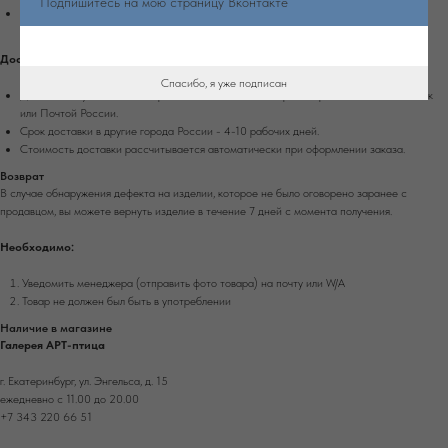
Подпишитесь на мою страницу Вконтакте
Стоимость доставки рассчитывается автоматически при оформлении заказа.
Доставка по России
Спасибо, я уже подписан
Доставка осуществляется при 100% оплате заказа транспортной компанией Сдек
или Почтой России.
Срок доставки в другие города России - 4-10 рабочих дней.
Стоимость доставки рассчитывается автоматически при оформлении заказа.
Возврат
В случае обнаружения дефекта на изделии, которое не было оговорено заранее с
продавцом, вы можете вернуть изделие в течение 7 дней с момента получения.
Необходимо:
Уведомить менеджера (отправить фото товара) на почту или W/А
Товар не должен был быть в употреблении
Наличие в магазине
Галерея АРТ-птица
г. Екатеринбург, ул. Энгельса, д. 15
ежедневно с 11.00 до 20.00
+7 343 220 66 51