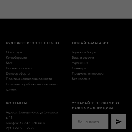
ХУДОЖЕСТВЕННОЕ СТЕКЛО
ОНЛАЙН-МАГАЗИН
О мастере
Тарелки и блюда
Коллаборации
Вазы и вазочки
Блог
Украшения
Доставка и оплата
Сувениры
Договор оферты
Предметы интерьера
Политика конфиденциальности
Все изделия
Политика обработки персональных
данных
КОНТАКТЫ
УЗНАВАЙТЕ ПЕРВЫМИ О
НОВЫХ КОЛЛЕКЦИЯХ
Адрес: г. Екатеринбург, ул. Энгельса,
д. 15
Телефон: +7 343 220 66 51
W/A +79090079290