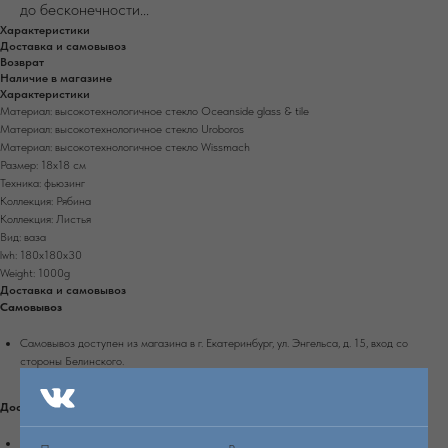
до бесконечности...
Характеристики
Доставка и самовывоз
Возврат
Наличие в магазине
Характеристики
Материал: высокотехнологичное стекло Oceanside glass & tile
Материал: высокотехнологичное стекло Uroboros
Материал: высокотехнологичное стекло Wissmach
Размер: 18х18 см
Техника: фьюзинг
Коллекция: Рябина
Коллекция: Листья
Вид: ваза
lwh: 180x180x30
Weight: 1000g
Доставка и самовывоз
Самовывоз
Самовывоз доступен из магазина в г. Екатеринбург, ул. Энгельса, д. 15, вход со
стороны Белинского.
Доставка по Екатеринбургу
Доставка осуществляется при 100% оплате заказа на сайте.