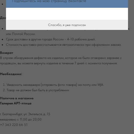
Подпишитесь на мою страницу Вконтакте
Стоимость доставки рассчитывается автоматически при оформлении заказа.
Доставка по России
Спасибо, я уже подписан
Доставка осуществляется при 100% оплате заказа транспортной компанией Сдек
или Почтой России.
Срок доставки в другие города России - 4-10 рабочих дней.
Стоимость доставки рассчитывается автоматически при оформлении заказа.
Возврат
В случае обнаружения дефекта на изделии, которое не было оговорено заранее с
продавцом, вы можете вернуть изделие в течение 7 дней с момента получения.
Необходимо:
Уведомить менеджера (отправить фото товара) на почту или W/А
Товар не должен был быть в употреблении
Наличие в магазине
Галерея АРТ-птица
г. Екатеринбург, ул. Энгельса, д. 15
ежедневно с 11.00 до 20.00
+7 343 220 66 51