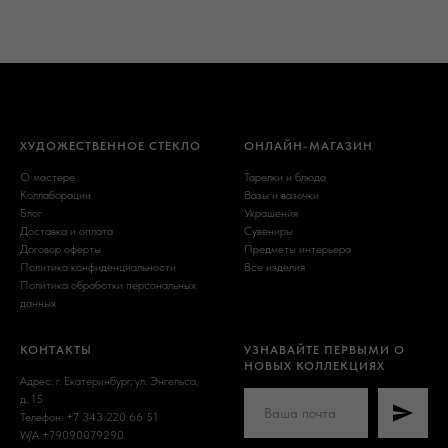
ХУДОЖЕСТВЕННОЕ СТЕКЛО
ОНЛАЙН-МАГАЗИН
О мастере
Тарелки и блюда
Коллаборации
Вазы и вазочки
Блог
Украшения
Доставка и оплата
Сувениры
Договор оферты
Предметы интерьера
Политика конфиденциальности
Все изделия
Политика обработки персональных
данных
КОНТАКТЫ
УЗНАВАЙТЕ ПЕРВЫМИ О
НОВЫХ КОЛЛЕКЦИЯХ
Адрес: г. Екатеринбург, ул. Энгельса,
д. 15
Телефон: +7 343 220 66 51
W/A +79090079290