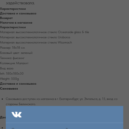
задействовала.
Характеристики
Доставка и самовывоз
Возврат
Наличие в магазине
Характеристики
Материал: высокотехнологичное стекло Oceanside glass & tile
Материал: высокотехнологичное стекло Uroboros
Материал: высокотехнологичное стекло Wissmach
Размер: 18х18 см
Базовый цвет: зеленый
Техника: фьюзинг
Коллекция: Малахит
Вид: ваза
lwh: 180x180x30
Weight: 500g
Доставка и самовывоз
Самовывоз
Самовывоз доступен из магазина в г. Екатеринбург, ул. Энгельса, д. 15, вход со
стороны Белинского.
Доставка по Екатеринбургу
Доставка осуществляется при 100% оплате заказа на сайте.