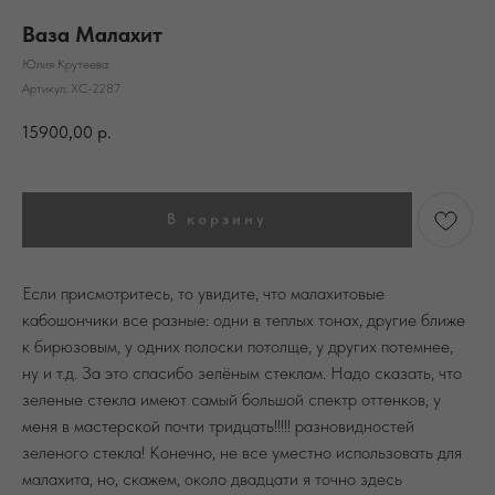
Ваза Малахит
Юлия Крутеева
Артикул:
ХС-2287
15900,00
р.
В корзину
Если присмотритесь, то увидите, что малахитовые
кабошончики все разные: одни в теплых тонах, другие ближе
к бирюзовым, у одних полоски потолще, у других потемнее,
ну и т.д. За это спасибо зелёным стеклам. Надо сказать, что
зеленые стекла имеют самый большой спектр оттенков, у
меня в мастерской почти тридцать!!!!! разновидностей
зеленого стекла! Конечно, не все уместно использовать для
малахита, но, скажем, около двадцати я точно здесь