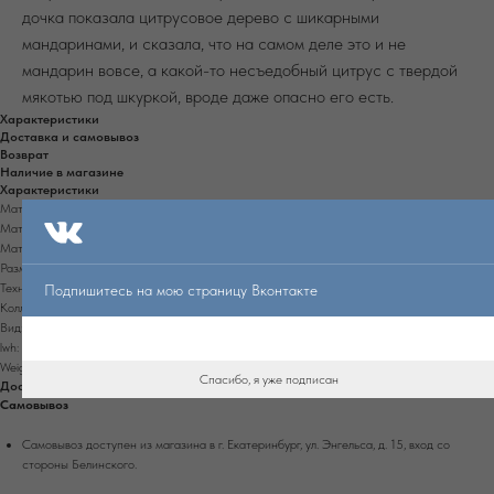
дочка показала цитрусовое дерево с шикарными
мандаринами, и сказала, что на самом деле это и не
мандарин вовсе, а какой-то несъедобный цитрус с твердой
мякотью под шкуркой, вроде даже опасно его есть.
Характеристики
Доставка и самовывоз
Возврат
Наличие в магазине
Характеристики
Материал: высокотехнологичное стекло Oceanside glass & tile
Материал: высокотехнологичное стекло Uroboros
Материал: высокотехнологичное стекло Wissmach
Размер: 28 см
Техника: фьюзинг
Подпишитесь на мою страницу Вконтакте
Коллекция: Цитрусы
Вид: ваза
lwh: 280x280x70
Weight: 2000g
Спасибо, я уже подписан
Доставка и самовывоз
Самовывоз
Самовывоз доступен из магазина в г. Екатеринбург, ул. Энгельса, д. 15, вход со
стороны Белинского.