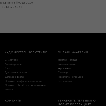
ежедневно с 11.00 до 20.00
+7 343 220 66 51
ХУДОЖЕСТВЕННОЕ СТЕКЛО
ОНЛАЙН-МАГАЗИН
О мастере
Тарелки и блюда
Коллаборации
Вазы и вазочки
Блог
Украшения
Доставка и оплата
Сувениры
Договор оферты
Предметы интерьера
Политика конфиденциальности
Все изделия
Политика обработки персональных
данных
КОНТАКТЫ
УЗНАВАЙТЕ ПЕРВЫМИ О
НОВЫХ КОЛЛЕКЦИЯХ