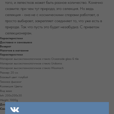
того, и лепестков может быть разное количество. Конечно
скажите: при чем тут природа, это селекция. Но ведь
селекция - она не с космическими спорами работает, а
просто выбирает, закрепляет соединяет то, что уже есть в
природе. Так что пусть это будет незабудка. С приветом
селекционерам.
Характеристики
Доставка и самовывоз
Возврат
Наличие в магазине
Характеристики
Материал: высокотехнологичное стекло Oceanside glass & tile
Материал: высокотехнологичное стекло Uroboros
Материал: высокотехнологичное стекло Wissmach
Размер: 20 см
Базовый цвет: голубой
Техника: фьюзинг
Коллекция: Цветы
Вид: ваза
lwh: 200x200x30
Weight: 1000g
Доставка и самовывоз
Самовывоз