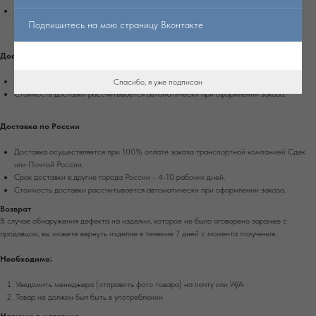
Самовывоз доступен из магазина в г. Екатеринбург, ул. Энгельса, д. 15, вход со
стороны Белинского.
Подпишитесь на мою страницу Вконтакте
Доставка по Екатеринбургу
Доставка осуществляется при 100% оплате заказа на сайте.
Спасибо, я уже подписан
Стоимость доставки рассчитывается автоматически при оформлении заказа.
Доставка по России
Доставка осуществляется при 100% оплате заказа транспортной компанией Сдек
или Почтой России.
Срок доставки в другие города России - 4-10 рабочих дней.
Стоимость доставки рассчитывается автоматически при оформлении заказа.
Возврат
В случае обнаружения дефекта на изделии, которое не было оговорено заранее с
продавцом, вы можете вернуть изделие в течение 7 дней с момента получения.
Необходимо:
Уведомить менеджера (отправить фото товара) на почту или W/А
Товар не должен был быть в употреблении
Наличие в магазине