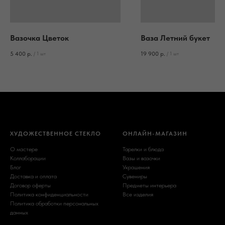
Вазочка Цветок
Ваза Летний букет
5 400
р.
19 900
р.
/
1 шт
/
1 шт
ХУДОЖЕСТВЕННОЕ СТЕКЛО
ОНЛАЙН-МАГАЗИН
О мастере
Тарелки и блюда
Коллаборации
Вазы и вазочки
Блог
Украшения
Доставка и оплата
Сувениры
Договор оферты
Предметы интерьера
Политика конфиденциальности
Все изделия
Политика обработки персональных
данных