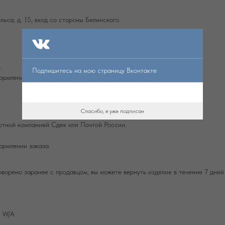
льса, д. 15, вход со стороны Белинского.
.
Подпишитесь на мою страницу Вконтакте
ормлении заказа.
Спасибо, я уже подписан
ртной компанией Сдек или Почтой России.
ормлении заказа.
оворено заранее с продавцом, вы можете вернуть изделие в течение 7 дней
и W/А