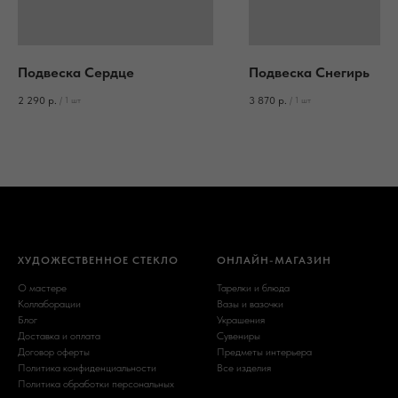
Подвеска Сердце
Подвеска Снегирь
2 290
р.
3 870
р.
/
1 шт
/
1 шт
ХУДОЖЕСТВЕННОЕ СТЕКЛО
ОНЛАЙН-МАГАЗИН
О мастере
Тарелки и блюда
Коллаборации
Вазы и вазочки
Блог
Украшения
Доставка и оплата
Сувениры
Договор оферты
Предметы интерьера
Политика конфиденциальности
Все изделия
Политика обработки персональных