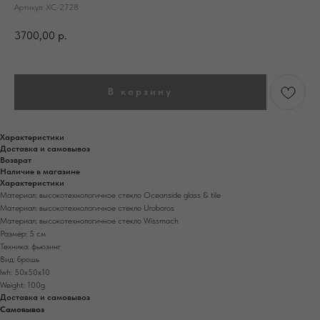
Артикул:
ХС-2728
3700,00
р.
В корзину
Характеристики
Доставка и самовывоз
Возврат
Наличие в магазине
Характеристики
Материал: высокотехнологичное стекло Oceanside glass & tile
Материал: высокотехнологичное стекло Uroboros
Материал: высокотехнологичное стекло Wissmach
Размер: 5 см
Техника: фьюзинг
Вид: брошь
lwh: 50x50x10
Weight: 100g
Доставка и самовывоз
Самовывоз