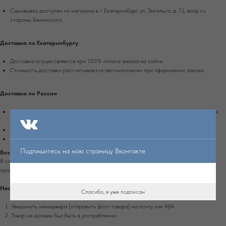
Самовывоз доступен из магазина в г. Екатеринбург, ул. Энгельса, д. 15, вход со
стороны Белинского.
Доставка по Екатеринбургу
Доставка осуществляется при 100% оплате заказа на сайте.
Стоимость доставки рассчитывается автоматически при оформлении заказа.
Доставка по России
Доставка осуществляется при 100% оплате заказа транспортной компанией Сдек
или Почтой России.
Срок доставки в другие города России - 4-10 рабочих дней.
Стоимость доставки рассчитывается автоматически при оформлении заказа.
Подпишитесь на мою страницу Вконтакте
Возврат
В случае обнаружения дефекта на изделии, которое не было оговорено заранее с
продавцом, вы можете вернуть изделие в течение 7 дней с момента получения.
Необходимо:
Спасибо, я уже подписан
Уведомить менеджера (отправить фото товара) на почту или W/А
Товар не должен был быть в употреблении