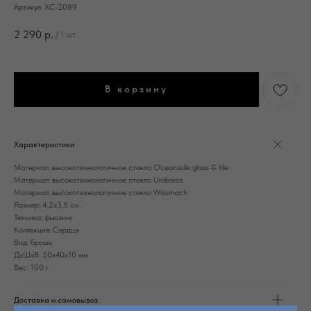
Артикул:
ХС-2089
2 290
р.
/
1 шт
В корзину
Характеристики
Материал: высокотехнологичное стекло Oceanside glass & tile
Материал: высокотехнологичное стекло Uroboros
Материал: высокотехнологичное стекло Wissmach
Размер: 4,2х3,5 см
Техника: фьюзинг
Коллекция: Сердце
Вид: брошь
ДxШxВ: 50x40x10 мм
Вес: 100 г
Доставка и самовывоз