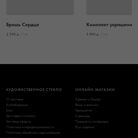
Брошь Сердце
Комплект украшений 
2 290
р.
5 950
р.
/
1 шт
/
1 шт
ХУДОЖЕСТВЕННОЕ СТЕКЛО
ОНЛАЙН-МАГАЗИН
О мастере
Тарелки и блюда
Коллаборации
Вазы и вазочки
Блог
Украшения
Доставка и оплата
Сувениры
Договор оферты
Предметы интерьера
Политика конфиденциальности
Все изделия
Политика обработки персональных
данных