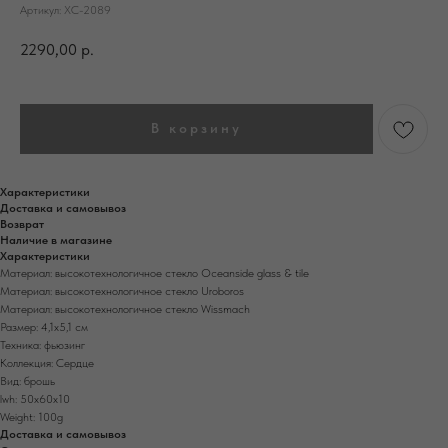
Артикул:
ХС-2089
2290,00
р.
В корзину
Характеристики
Доставка и самовывоз
Возврат
Наличие в магазине
Характеристики
Материал: высокотехнологичное стекло Oceanside glass & tile
Материал: высокотехнологичное стекло Uroboros
Материал: высокотехнологичное стекло Wissmach
Размер: 4,1х5,1 см
Техника: фьюзинг
Коллекция: Сердце
Вид: брошь
lwh: 50x60x10
Weight: 100g
Доставка и самовывоз