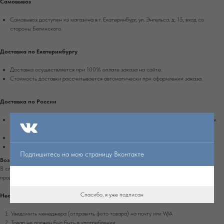
Самовывоз
Самовывоз доступен из магазина в г. Екатеринбург, ул. Энгельса, д. 15, вход со
стороны Белинского.
Доставка по Екатеринбургу
Доставка осуществляется при 100% оплате заказа на сайте.
Стоимость доставки рассчитывается автоматически при оформлении заказа.
Доставка по России
Доставка осуществляется при 100% оплате заказа транспортной компанией Сдек
или Почтой России.
Срок доставки в другие города России - 4-10 рабочих дней.
Стоимость доставки рассчитывается автоматически при оформлении заказа.
Подпишитесь на мою страницу Вконтакте
Возврат
В случае обнаружения дефекта на изделии, которое не было оговорено заранее с
продавцом, вы можете вернуть изделие в течение 7 дней с момента получения.
Спасибо, я уже подписан
Необходимо:
Уведомить менеджера (отправить фото товара) на почту или W/А
Товар не должен был быть в употреблении