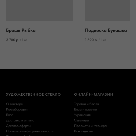
Брошь Рыбка
Подвеска Букашка
3 700
р.
1 590
р.
/
1 шт
/
1 шт
ХУДОЖЕСТВЕННОЕ СТЕКЛО
ОНЛАЙН-МАГАЗИН
О мастере
Тарелки и блюда
Коллаборации
Вазы и вазочки
Блог
Украшения
Доставка и оплата
Сувениры
Договор оферты
Предметы интерьера
Политика конфиденциальности
Все изделия