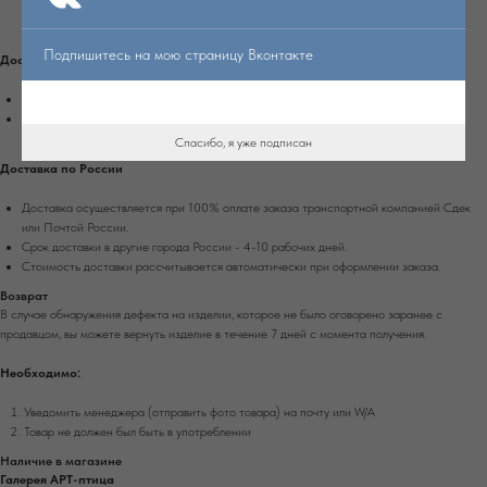
стороны Белинского.
Подпишитесь на мою страницу Вконтакте
Доставка по Екатеринбургу
Доставка осуществляется при 100% оплате заказа на сайте.
Стоимость доставки рассчитывается автоматически при оформлении заказа.
Спасибо, я уже подписан
Доставка по России
Доставка осуществляется при 100% оплате заказа транспортной компанией Сдек
или Почтой России.
Срок доставки в другие города России - 4-10 рабочих дней.
Стоимость доставки рассчитывается автоматически при оформлении заказа.
Возврат
В случае обнаружения дефекта на изделии, которое не было оговорено заранее с
продавцом, вы можете вернуть изделие в течение 7 дней с момента получения.
Необходимо:
Уведомить менеджера (отправить фото товара) на почту или W/А
Товар не должен был быть в употреблении
Наличие в магазине
Галерея АРТ-птица