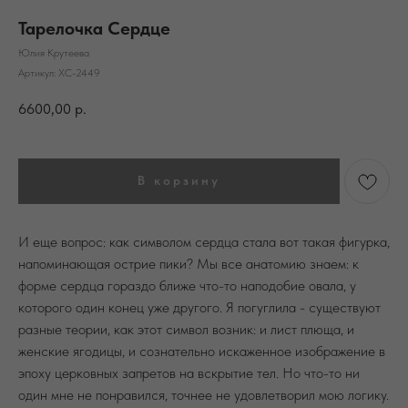
Тарелочка Сердце
Юлия Крутеева
Артикул:
ХС-2449
6600,00
р.
В корзину
И еще вопрос: как символом сердца стала вот такая фигурка,
напоминающая острие пики? Мы все анатомию знаем: к
форме сердца гораздо ближе что-то наподобие овала, у
которого один конец уже другого. Я погуглила - существуют
разные теории, как этот символ возник: и лист плюща, и
женские ягодицы, и сознательно искаженное изображение в
эпоху церковных запретов на вскрытие тел. Но что-то ни
один мне не понравился, точнее не удовлетворил мою логику.