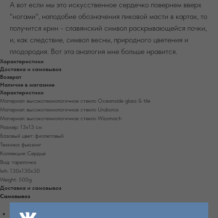
А вот если мы это искусственное сердечко повернем вверх
"ногами", наподобие обозначения пиковой масти в картах, то
получится крин - славянский символ раскрывающейся почки,
и, как следствие, символ весны, природного цветения и
плодородия. Вот эта аналогия мне больше нравится.
Характеристики
Доставка и самовывоз
Возврат
Наличие в магазине
Характеристики
Материал: высокотехнологичное стекло Oceanside glass & tile
Материал: высокотехнологичное стекло Uroboros
Материал: высокотехнологичное стекло Wissmach
Размер: 13х13 см
Базовый цвет: фиолетовый
Техника: фьюзинг
Коллекция: Сердце
Вид: тарелочка
lwh: 130x130x30
Weight: 500g
Доставка и самовывоз
Самовывоз
Самовывоз доступен из магазина в г. Екатеринбург, ул. Энгельса, д. 15, вход со