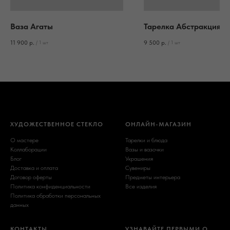
Ваза Агаты
Тарелка Абстракция
11 900
р.
9 500
р.
/
1 шт
/
1 шт
ХУДОЖЕСТВЕННОЕ СТЕКЛО
ОНЛАЙН-МАГАЗИН
О мастере
Тарелки и блюда
Коллаборации
Вазы и вазочки
Блог
Украшения
Доставка и оплата
Сувениры
Договор оферты
Предметы интерьера
Политика конфиденциальности
Все изделия
Политика обработки персональных
данных
КОНТАКТЫ
УЗНАВАЙТЕ ПЕРВЫМИ О