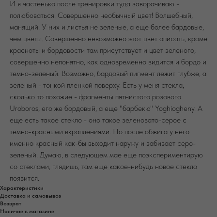
И я частенько после тренировки туда заворачиваю -
полюбоваться. Совершенно необычный цвет! Волшебный,
манящий. У них и листья не зеленые, а еще более бардовые,
чем цветы. Совершенно невозможно этот цвет описать, кроме
красноты и бордовости там присутствует и цвет зеленого,
совершенно непонятно, как одновременно видится и бордо и
темно-зеленый. Возможно, бардовый пигмент лежит глубже, а
зеленый - тонкой пленкой поверху. Есть у меня стекла,
сколько то похожие - фрагменты пятнистого розового
Uroboros, его же бордовый, а еще "барбекю" Yoghiogheny. А
еще есть такое стекло - оно такое зеленовато-серое с
темно-красными вкраплениями. Но после обжига у него
именно красный как-бы выходит наружу и забивает серо-
зеленый. Думаю, в следующем мае еще поэкспериментирую
со стеклами, глядишь, там еще какое-нибудь новое стекло
появится.
Характеристики
Доставка и самовывоз
Возврат
Наличие в магазине