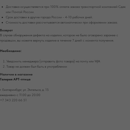
Доставка осуществляется при 100% оплате заказа транспортной компанией Сдек
или Почтой России.
Срок доставки в другие города России - 4-10 рабочих дней.
Стоимость доставки рассчитывается автоматически при оформлении заказа.
Возврат
В случае обнаружения дефекта на изделии, которое не было оговорено заранее с
продавцом, вы можете вернуть изделие в течение 7 дней с момента получения.
Необходимо:
Уведомить менеджера (отправить фото товара) на почту или W/А
Товар не должен был быть в употреблении
Наличие в магазине
Галерея АРТ-птица
г. Екатеринбург, ул. Энгельса, д. 15
ежедневно с 11.00 до 20.00
+7 343 220 66 51