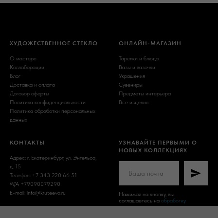
ХУДОЖЕСТВЕННОЕ СТЕКЛО
ОНЛАЙН-МАГАЗИН
О мастере
Тарелки и блюда
Коллаборации
Вазы и вазочки
Блог
Украшения
Доставка и оплата
Сувениры
Договор оферты
Предметы интерьера
Политика конфиденциальности
Все изделия
Политика обработки персональных
данных
КОНТАКТЫ
УЗНАВАЙТЕ ПЕРВЫМИ О
НОВЫХ КОЛЛЕКЦИЯХ
Адрес: г. Екатеринбург, ул. Энгельса,
д. 15
Телефон: +7 343 220 66 51
W/A +79090079290
E-mail: info@kruteeva.ru
Нажимая на кнопку, вы
соглашаетесь на
обработку
персональных данных
и получение
ИП Крутеева О.В. ИНН
рекламно-информационных