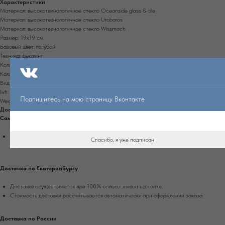
Характеристики
Материал: высокотехнологичное стекло Oceanside glass & tile
Материал: высокотехнологичное стекло Uroboros
Материал: высокотехнологичное стекло Wissmach
Размер: 19х19 см
Базовый цвет: голубой
Техника: фьюзинг
Коллекция: Цветы
Коллекция: Майская ночь
Вид: тарелка
lwh: 190x190x30
Подпишитесь на мою страницу Вконтакте
Weight: 1000g
Доставка и самовывоз
Самовывоз
Самовывоз доступен из магазина в г. Екатеринбург, ул. Энгельса, д. 15, вход со
Спасибо, я уже подписан
стороны Белинского.
Доставка по Екатеринбургу
Доставка осуществляется при 100% оплате заказа на сайте.
Стоимость доставки рассчитывается автоматически при оформлении заказа.
Доставка по России