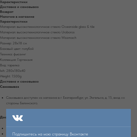
Характеристики
Доставка и самовывоз
Возврат
Наличие в магазине
Характеристики
Материал: высокотехнологичное стекло Oceanside glass & tile
Материал: высокотехнологичное стекло Uroboros
Материал: высокотехнологичное стекло Wissmach
Размер: 28х18 см
Базовый цвет: голубой
Техника: фьюзинг
Коллекция: Гортензия
Вид: тарелка
lwh: 280x180x40
Weight: 1500g
Доставка и самовывоз
Самовывоз
Самовывоз доступен из магазина в г. Екатеринбург, ул. Энгельса, д. 15, вход со
стороны Белинского.
Доставка по Екатеринбургу
Доставка осуществляется при 100% оплате заказа на сайте.
Подпишитесь на мою страницу Вконтакте
Стоимость доставки рассчитывается автоматически при оформлении заказа.