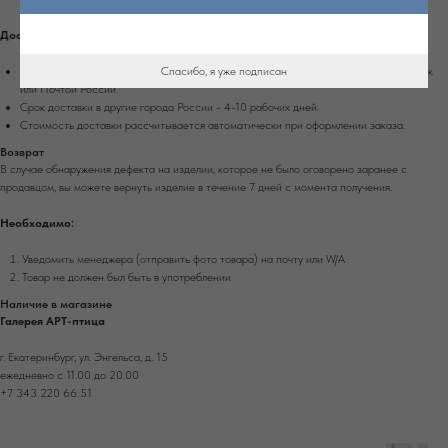
Доставка по России
Спасибо, я уже подписан
Доставка осуществляется при 100% оплате заказа транспортной компанией Сдек
или Почтой России.
Срок доставки в другие города России - 4-10 рабочих дней.
Стоимость доставки рассчитывается автоматически при оформлении заказа.
Возврат
В случае обнаружения дефекта на изделии, которое не было оговорено заранее с
продавцом, вы можете вернуть изделие в течение 7 дней с момента получения.
Необходимо:
Уведомить менеджера (отправить фото товара) на почту или W/А
Товар не должен был быть в употреблении
Наличие в магазине
Галерея АРТ-птица
г. Екатеринбург, ул. Энгельса, д. 15
ежедневно с 11.00 до 20.00
+7 343 220 66 51