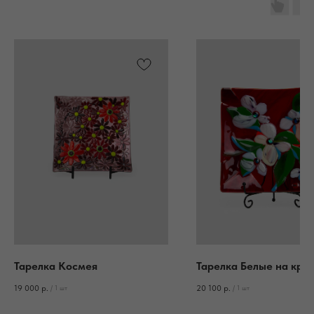
Тарелка Космея
Тарелка Белые на кра
19 000
р.
20 100
р.
/
1 шт
/
1 шт