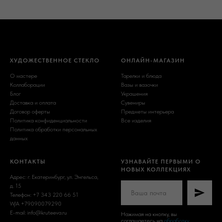
ХУДОЖЕСТВЕННОЕ СТЕКЛО
ОНЛАЙН-МАГАЗИН
О мастере
Тарелки и блюда
Коллаборации
Вазы и вазочки
Блог
Украшения
Доставка и оплата
Сувениры
Договор оферты
Предметы интерьера
Политика конфиденциальности
Все изделия
Политика обработки персональных
данных
КОНТАКТЫ
УЗНАВАЙТЕ ПЕРВЫМИ О
НОВЫХ КОЛЛЕКЦИЯХ
Адрес: г. Екатеринбург, ул. Энгельса,
д. 15
Телефон: +7 343 220 66 51
W/A +79090079290
E-mail: info@kruteeva.ru
Нажимая на кнопку, вы
соглашаетесь на
обработку