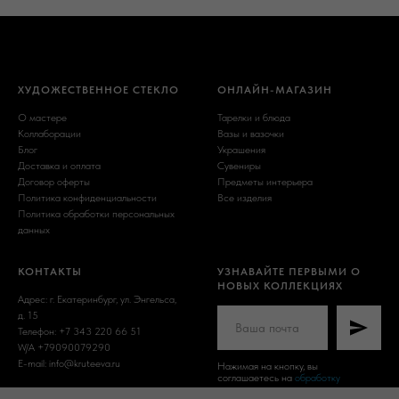
ХУДОЖЕСТВЕННОЕ СТЕКЛО
ОНЛАЙН-МАГАЗИН
О мастере
Тарелки и блюда
Коллаборации
Вазы и вазочки
Блог
Украшения
Доставка и оплата
Сувениры
Договор оферты
Предметы интерьера
Политика конфиденциальности
Все изделия
Политика обработки персональных
данных
КОНТАКТЫ
УЗНАВАЙТЕ ПЕРВЫМИ О
НОВЫХ КОЛЛЕКЦИЯХ
Адрес: г. Екатеринбург, ул. Энгельса,
д. 15
Телефон: +7 343 220 66 51
W/A +79090079290
E-mail: info@kruteeva.ru
Нажимая на кнопку, вы
соглашаетесь на
обработку
персональных данных
и получение
ИП Крутеева О.В. ИНН