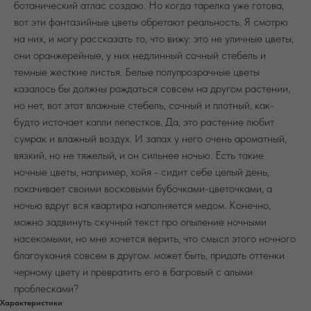
ботанический атлас создаю. Но когда тарелка уже готова,
вот эти фантазийные цветы обретают реальность. Я смотрю
на них, и могу рассказать то, что вижу: это не уличные цветы,
они оранжерейные, у них недлинный сочный стебель и
темные жесткие листья. Белые полупрозрачные цветы
казалось бы должны рождаться совсем на другом растении,
но нет, вот этот влажные стебель, сочный и плотный, как-
будто источает капли лепестков. Да, это растение любит
сумрак и влажный воздух. И запах у него очень ароматный,
вязкий, но не тяжелый, и он сильнее ночью. Есть такие
ночные цветы, например, хойя - сидит себе целый день,
покачивает своими восковыми бубочками-цветочками, а
ночью вдруг вся квартира наполняется медом. Конечно,
можно задвинуть скучный текст про опыление ночными
насекомыми, но мне хочется верить, что смысл этого ночного
благоухания совсем в другом. может быть, придать оттенки
черному цвету и превратить его в багровый с алыми
проблесками?
Характеристики