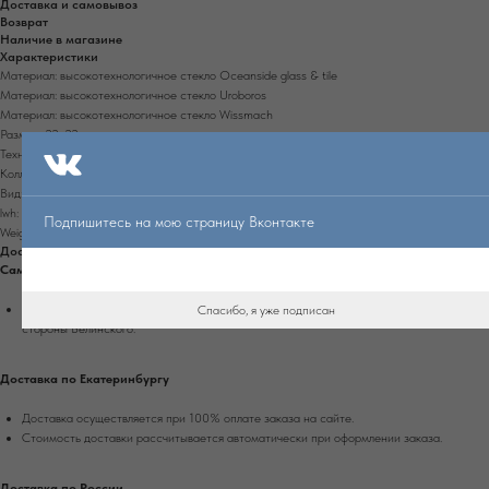
Доставка и самовывоз
Возврат
Наличие в магазине
Характеристики
Материал: высокотехнологичное стекло Oceanside glass & tile
Материал: высокотехнологичное стекло Uroboros
Материал: высокотехнологичное стекло Wissmach
Размер: 22х22 см
Техника: фьюзинг
Коллекция: Цветы
Вид: тарелка
lwh: 220x220x30
Подпишитесь на мою страницу Вконтакте
Weight: 1500g
Доставка и самовывоз
Самовывоз
Самовывоз доступен из магазина в г. Екатеринбург, ул. Энгельса, д. 15, вход со
Спасибо, я уже подписан
стороны Белинского.
Доставка по Екатеринбургу
Доставка осуществляется при 100% оплате заказа на сайте.
Стоимость доставки рассчитывается автоматически при оформлении заказа.
Доставка по России