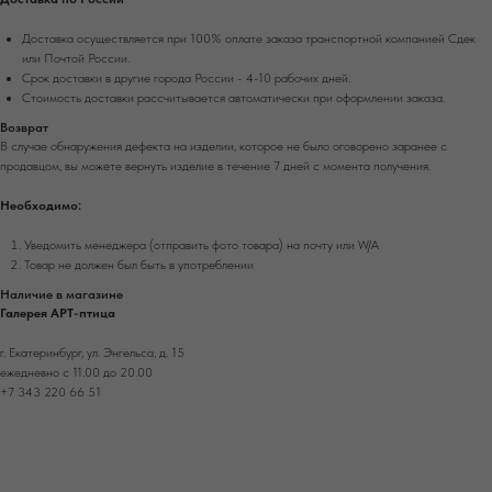
Доставка осуществляется при 100% оплате заказа транспортной компанией Сдек
или Почтой России.
Срок доставки в другие города России - 4-10 рабочих дней.
Стоимость доставки рассчитывается автоматически при оформлении заказа.
Возврат
В случае обнаружения дефекта на изделии, которое не было оговорено заранее с
продавцом, вы можете вернуть изделие в течение 7 дней с момента получения.
Необходимо:
Уведомить менеджера (отправить фото товара) на почту или W/А
Товар не должен был быть в употреблении
Наличие в магазине
Галерея АРТ-птица
г. Екатеринбург, ул. Энгельса, д. 15
ежедневно с 11.00 до 20.00
+7 343 220 66 51