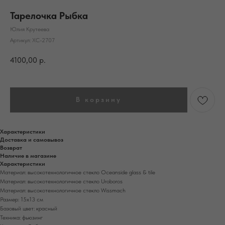
Тарелочка Рыбка
Юлия Крутеева
Артикул:
ХС-2707
4100,00
р.
В корзину
Характеристики
Доставка и самовывоз
Возврат
Наличие в магазине
Характеристики
Материал: высокотехнологичное стекло Oceanside glass & tile
Материал: высокотехнологичное стекло Uroboros
Материал: высокотехнологичное стекло Wissmach
Размер: 15х13 см
Базовый цвет: красный
Техника: фьюзинг