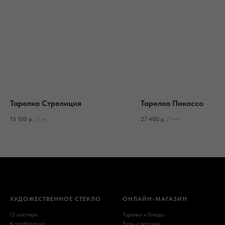
Тарелка Стрелиция
Тарелка Пикассо
15 100
р.
27 400
р.
/
1 шт
/
1 шт
ХУДОЖЕСТВЕННОЕ СТЕКЛО
ОНЛАЙН-МАГАЗИН
О мастере
Тарелки и блюда
Коллаборации
Вазы и вазочки