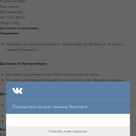
Коллекция: Рыбки
Вид: тарелка
Вид: тарелочка
lwh: 150x130x30
Weight: 500g
Доставка и самовывоз
Самовывоз
Самовывоз доступен из магазина в г. Екатеринбург, ул. Энгельса, д. 15, вход со
стороны Белинского.
Доставка по Екатеринбургу
Доставка осуществляется при 100% оплате заказа на сайте.
Стоимость доставки рассчитывается автоматически при оформлении заказа.
Доставка по России
Доставка осуществляется при 100% оплате заказа транспортной компанией Сдек
Подпишитесь на мою страницу Вконтакте
или Почтой России.
Срок доставки в другие города России - 4-10 рабочих дней.
Стоимость доставки рассчитывается автоматически при оформлении заказа.
Возврат
Спасибо, я уже подписан
В случае обнаружения дефекта на изделии, которое не было оговорено заранее с