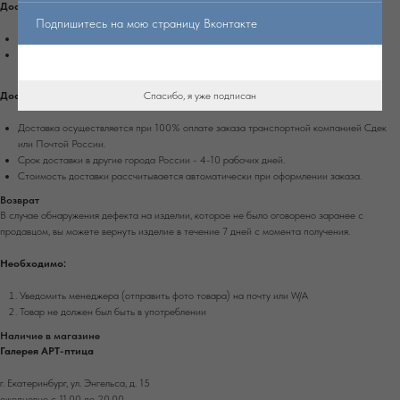
Доставка по Екатеринбургу
Подпишитесь на мою страницу Вконтакте
Доставка осуществляется при 100% оплате заказа на сайте.
Стоимость доставки рассчитывается автоматически при оформлении заказа.
Спасибо, я уже подписан
Доставка по России
Доставка осуществляется при 100% оплате заказа транспортной компанией Сдек
или Почтой России.
Срок доставки в другие города России - 4-10 рабочих дней.
Стоимость доставки рассчитывается автоматически при оформлении заказа.
Возврат
В случае обнаружения дефекта на изделии, которое не было оговорено заранее с
продавцом, вы можете вернуть изделие в течение 7 дней с момента получения.
Необходимо:
Уведомить менеджера (отправить фото товара) на почту или W/А
Товар не должен был быть в употреблении
Наличие в магазине
Галерея АРТ-птица
г. Екатеринбург, ул. Энгельса, д. 15
ежедневно с 11.00 до 20.00