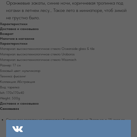
Оранжевые закаты, синие ночи, коричневая тропинка под
ногами в летнем лесу... Такое лето в миниатюре, чтоб зимой
не грустно было.
Характеристики
Доставка и самовывоз
Возврат
Наличие в магазине
Характеристики
Материал: высокотехнологичное стекло Oceanside glass & tile
Материал: высокотехнологичное стекло Uroboros
Материал: высокотехнологичное стекло Wissmach
Размер: 17 см
Базовый цвет: мультиколор
Техника: фьюзинг
Коллекция: Абстракция
Вид: тарелка
lwh: 170x170x40
Weight: 500g
Доставка и самовывоз
Самовывоз
Самовывоз доступен из магазина в г. Екатеринбург, ул. Энгельса, д. 15, вход со
стороны Белинского.