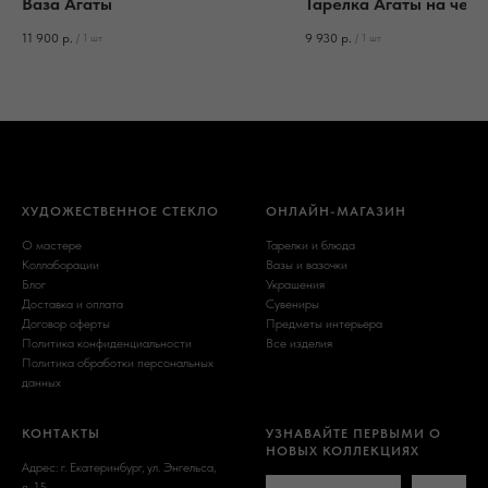
Ваза Агаты
Тарелка Агаты на чер
11 900
р.
9 930
р.
/
1 шт
/
1 шт
ХУДОЖЕСТВЕННОЕ СТЕКЛО
ОНЛАЙН-МАГАЗИН
О мастере
Тарелки и блюда
Коллаборации
Вазы и вазочки
Блог
Украшения
Доставка и оплата
Сувениры
Договор оферты
Предметы интерьера
Политика конфиденциальности
Все изделия
Политика обработки персональных
данных
КОНТАКТЫ
УЗНАВАЙТЕ ПЕРВЫМИ О
НОВЫХ КОЛЛЕКЦИЯХ
Адрес: г. Екатеринбург, ул. Энгельса,
д. 15