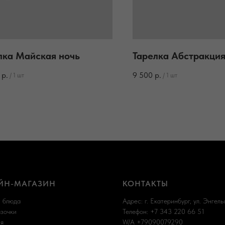
лка Майская ночь
Тарелка Абстракци
р.
9 500
р.
/
1 шт
/
1 шт
ЙН-МАГАЗИН
КОНТАКТЫ
и блюда
Адрес: г. Екатеринбург, ул. Энгельс
азочки
Телефон: +7 343 220 66 51
я
W/A +79090079290