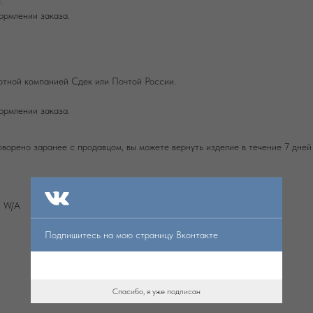
.
ормлении заказа.
ртной компанией Сдек или Почтой России.
ормлении заказа.
оворено заранее с продавцом, вы можете вернуть изделие в течение 7 дней
и W/А
Подпишитесь на мою страницу Вконтакте
Спасибо, я уже подписан