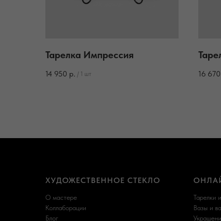
Тарелка Импрессия
Таре
14 950
р.
16 670
/
1 шт
ХУДОЖЕСТВЕННОЕ СТЕКЛО
ОНЛА
О мастере
Тарелки 
Коллаборации
Вазы и в
Блог
Украшени