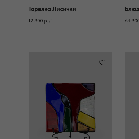
Тарелка Лисички
Блюд
12 800
р.
64 90
/
1 шт