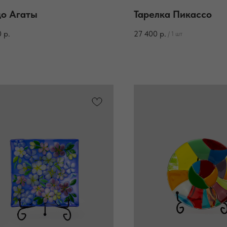
о Агаты
Тарелка Пикассо
0
р.
27 400
р.
/
1 шт