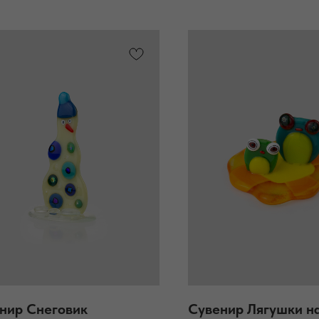
нир Снеговик
Сувенир Лягушки н