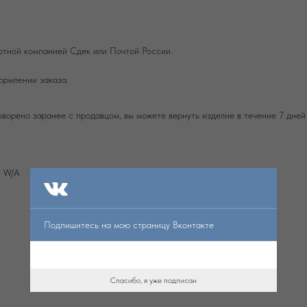
ртной компанией Сдек или Почтой России.
ормлении заказа.
оворено заранее с продавцом, вы можете вернуть изделие в течение 7 дней
и W/А
Подпишитесь на мою страницу Вконтакте
Спасибо, я уже подписан