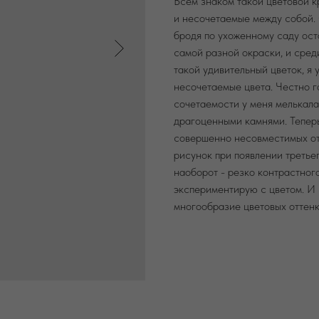
Всем знаком такой цветовой к
и несочетаемые между собой. 
бродя по ухоженному саду ост
самой разной окраски, и сред
такой удивительный цветок, я
несочетаемые цвета. Честно г
сочетаемости у меня мелькала
драгоценными камнями. Теперь
совершенно несовместимых от
рисунок при появлении третье
наоборот - резко контрастного
экспериментирую с цветом. И
многообразие цветовых оттенк