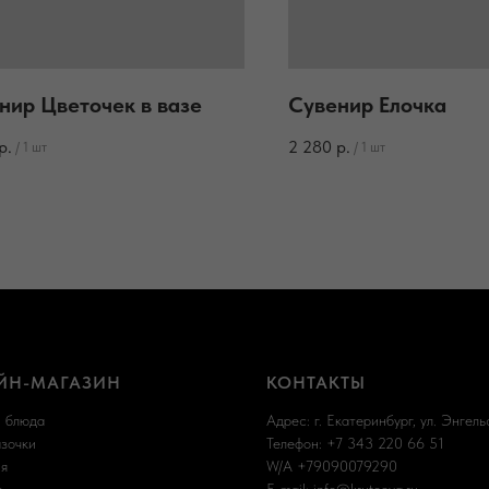
нир Цветочек в вазе
Сувенир Елочка
р.
2 280
р.
/
1 шт
/
1 шт
ЙН-МАГАЗИН
КОНТАКТЫ
и блюда
Адрес: г. Екатеринбург, ул. Энгельс
азочки
Телефон: +7 343 220 66 51
я
W/A +79090079290