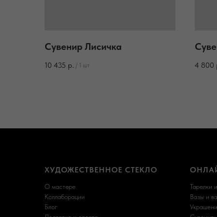
Сувенир Лисичка
Суве
10 435
р.
4 800
/
1 шт
ХУДОЖЕСТВЕННОЕ СТЕКЛО
ОНЛА
О мастере
Тарелки 
Коллаборации
Вазы и в
Блог
Украшени