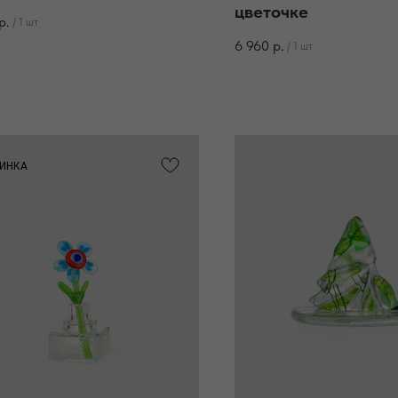
цветочке
р.
/
1 шт
6 960
р.
/
1 шт
ИНКА