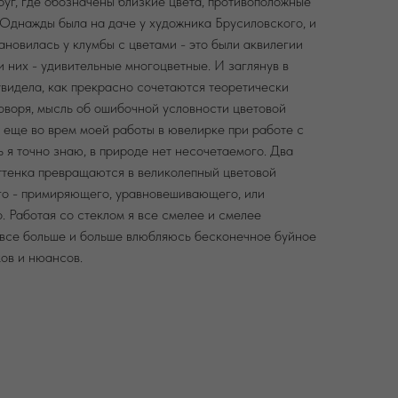
руг, где обозначены близкие цвета, противоположные
Однажды была на даче у художника Брусиловского, и
ановилась у клумбы с цветами - это были аквилегии
и них - удивительные многоцветные. И заглянув в
 увидела, как прекрасно сочетаются теоретически
оворя, мысль об ошибочной условности цветовой
 еще во врем моей работы в ювелирке при работе с
 я точно знаю, в природе нет несочетаемого. Два
тенка превращаются в великолепный цветовой
го - примиряющего, уравновешивающего, или
. Работая со стеклом я все смелее и смелее
 все больше и больше влюбляюсь бесконечное буйное
ов и нюансов.