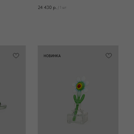
24 430
р.
/
1 шт
НОВИНКА