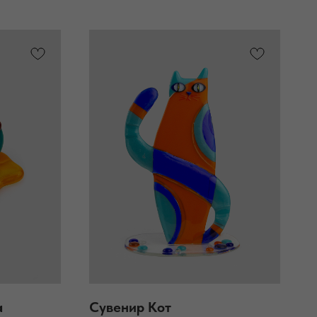
а
Сувенир Кот