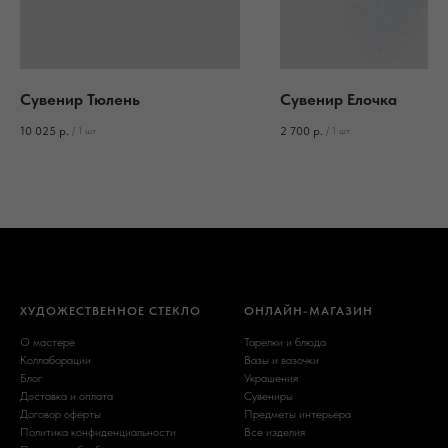
Сувенир Тюлень
Сувенир Елочка
10 025
р.
2 700
р.
/
1 шт
/
1 шт
ХУДОЖЕСТВЕННОЕ СТЕКЛО
ОНЛАЙН-МАГАЗИН
О мастере
Тарелки и блюда
Коллаборации
Вазы и вазочки
Блог
Украшения
Доставка и оплата
Сувениры
Договор оферты
Предметы интерьера
Политика конфиденциальности
Все изделия