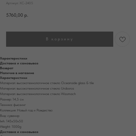
Артикул:
ХС-2405
5760,00
р.
В корзину
Характеристики
Доставка и самовывоз
Возврат
Наличие в магазине
Характеристики
Материал: высокотехнологичное стекло Oceanside glass & tile
Материал: высокотехнологичное стекло Uroboros
Материал: высокотехнологичное стекло Wissmach
Размер: 14,5 см
Техника: фьюзинг
Коллекция: Новый год и Рождество
Вид: сувенир
lwh: 145x50x50
Weight: 1000g
Доставка и самовывоз