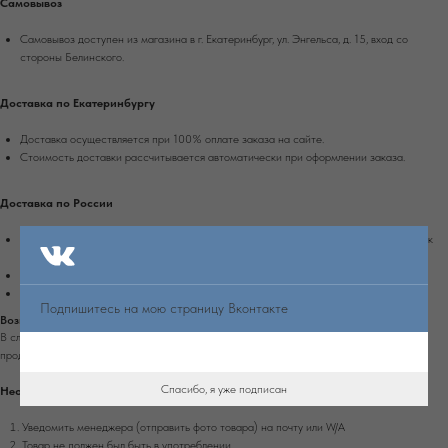
Самовывоз
Самовывоз доступен из магазина в г. Екатеринбург, ул. Энгельса, д. 15, вход со
стороны Белинского.
Доставка по Екатеринбургу
Доставка осуществляется при 100% оплате заказа на сайте.
Стоимость доставки рассчитывается автоматически при оформлении заказа.
Доставка по России
Доставка осуществляется при 100% оплате заказа транспортной компанией Сдек
или Почтой России.
Срок доставки в другие города России - 4-10 рабочих дней.
Стоимость доставки рассчитывается автоматически при оформлении заказа.
Подпишитесь на мою страницу Вконтакте
Возврат
В случае обнаружения дефекта на изделии, которое не было оговорено заранее с
продавцом, вы можете вернуть изделие в течение 7 дней с момента получения.
Спасибо, я уже подписан
Необходимо:
Уведомить менеджера (отправить фото товара) на почту или W/А
Товар не должен был быть в употреблении