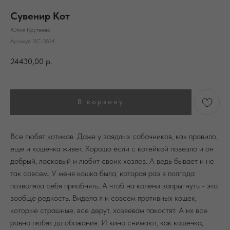
Сувенир Кот
Юлия Крутеева
Артикул:
ХС-2614
24430,00
р.
В корзину
Все любят котиков. Даже у заядлых собачников, как правило,
еще и кошечка живет. Хорошо если с котейкой повезло и он
добрый, ласковый и любит своих хозяев. А ведь бывает и не
так совсем. У меня кошка была, которая раз в полгода
позволяла себя приобнять. А чтоб на колени запрыгнуть - это
вообще редкость. Видела я и совсем противных кошек,
которые страшные, все дерут, хозяевам пакостят. А их все
равно любят до обожания. И кино снимают, как кошечка,