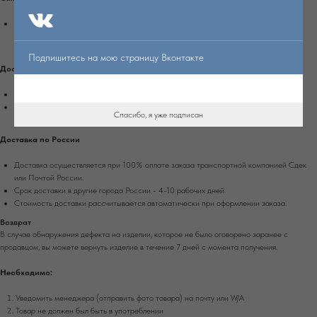
Самовывоз доступен из магазина в г. Екатеринбург, ул. Энгельса, д. 15, вход со
стороны Белинского.
Подпишитесь на мою страницу Вконтакте
Доставка по Екатеринбургу
Доставка осуществляется при 100% оплате заказа на сайте.
Стоимость доставки рассчитывается автоматически при оформлении заказа.
Спасибо, я уже подписан
Доставка по России
Доставка осуществляется при 100% оплате заказа транспортной компанией Сдек
или Почтой России.
Срок доставки в другие города России - 4-10 рабочих дней.
Стоимость доставки рассчитывается автоматически при оформлении заказа.
Возврат
В случае обнаружения дефекта на изделии, которое не было оговорено заранее с
продавцом, вы можете вернуть изделие в течение 7 дней с момента получения.
Необходимо:
Уведомить менеджера (отправить фото товара) на почту или W/А
Товар не должен был быть в употреблении