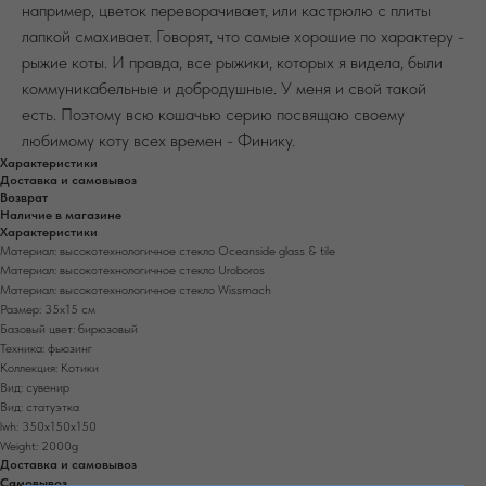
например, цветок переворачивает, или кастрюлю с плиты
лапкой смахивает. Говорят, что самые хорошие по характеру -
рыжие коты. И правда, все рыжики, которых я видела, были
коммуникабельные и добродушные. У меня и свой такой
есть. Поэтому всю кошачью серию посвящаю своему
любимому коту всех времен - Финику.
Характеристики
Доставка и самовывоз
Возврат
Наличие в магазине
Характеристики
Материал: высокотехнологичное стекло Oceanside glass & tile
Материал: высокотехнологичное стекло Uroboros
Материал: высокотехнологичное стекло Wissmach
Размер: 35х15 см
Базовый цвет: бирюзовый
Техника: фьюзинг
Коллекция: Котики
Вид: сувенир
Вид: статуэтка
lwh: 350x150x150
Weight: 2000g
Доставка и самовывоз
Самовывоз