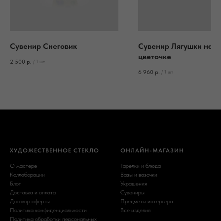
Сувенир Снеговик
Сувенир Лягушки на
цветочке
2 500
р.
/
1 шт
6 960
р.
/
1 шт
ХУДОЖЕСТВЕННОЕ СТЕКЛО
ОНЛАЙН-МАГАЗИН
О мастере
Тарелки и блюда
Коллаборации
Вазы и вазочки
Блог
Украшения
Доставка и оплата
Сувениры
Договор оферты
Предметы интерьера
Политика конфиденциальности
Все изделия
Политика обработки персональных