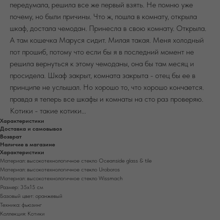
передумала, решила все же первый взять. Не помню уже
почему, но были причины. Что ж, пошла в комнату, открыла
шкаф, достала чемодан. Принесла в свою комнату. Открыла.
А там кошечка Маруся сидит. Милая такая. Меня холодный
пот прошиб, потому что если бы я в последний момент не
решила вернуться к этому чемоданы, она бы там месяц и
просидела. Шкаф закрыт, комната закрыта - отец бы ее в
принципе не услышал. Но хорошо то, что хорошо кончается.
правда я теперь все шкафы и комнаты на сто раз проверяю.
Котики - такие котики...
Характеристики
Доставка и самовывоз
Возврат
Наличие в магазине
Характеристики
Материал: высокотехнологичное стекло Oceanside glass & tile
Материал: высокотехнологичное стекло Uroboros
Материал: высокотехнологичное стекло Wissmach
Размер: 35х15 см
Базовый цвет: оранжевый
Техника: фьюзинг
Коллекция: Котики