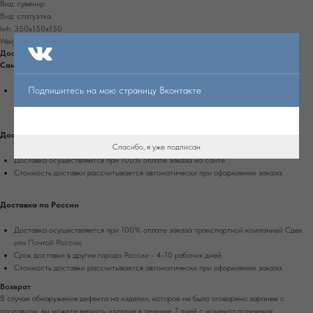
Вид: сувенир
Вид: статуэтка
lwh: 350x150x150
Weight: 2000g
Доставка и самовывоз
Самовывоз
Подпишитесь на мою страницу Вконтакте
Самовывоз доступен из магазина в г. Екатеринбург, ул. Энгельса, д. 15, вход со
стороны Белинского.
Доставка по Екатеринбургу
Спасибо, я уже подписан
Доставка осуществляется при 100% оплате заказа на сайте.
Стоимость доставки рассчитывается автоматически при оформлении заказа.
Доставка по России
Доставка осуществляется при 100% оплате заказа транспортной компанией Сдек
или Почтой России.
Срок доставки в другие города России - 4-10 рабочих дней.
Стоимость доставки рассчитывается автоматически при оформлении заказа.
Возврат
В случае обнаружения дефекта на изделии, которое не было оговорено заранее с
продавцом, вы можете вернуть изделие в течение 7 дней с момента получения.