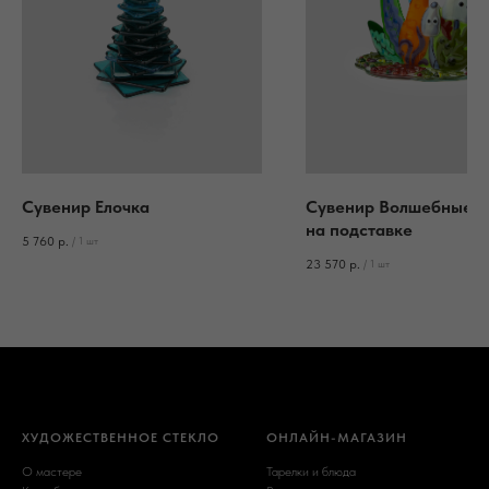
Сувенир Елочка
Сувенир Волшебные г
на подставке
5 760
р.
/
1 шт
23 570
р.
/
1 шт
ХУДОЖЕСТВЕННОЕ СТЕКЛО
ОНЛАЙН-МАГАЗИН
О мастере
Тарелки и блюда