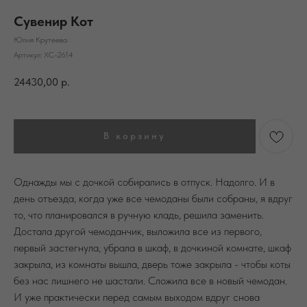
Сувенир Кот
Юлия Крутеева
Артикул:
ХС-2614
24430,00
р.
В корзину
Однажды мы с дочкой собирались в отпуск. Надолго. И в
день отъезда, когда уже все чемоданы были собраны, я вдруг
то, что планировался в ручную кладь, решила заменить.
Достала другой чемоданчик, выложила все из первого,
первый застегнула, убрала в шкаф, в дочкиной комнате, шкаф
закрыла, из комнаты вышла, дверь тоже закрыла - чтобы коты
без нас лишнего не шастали. Сложила все в новый чемодан.
И уже практически перед самым выходом вдруг снова