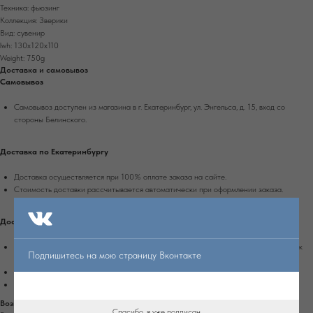
Техника: фьюзинг
Коллекция: Зверики
Вид: сувенир
lwh: 130x120x110
Weight: 750g
Доставка и самовывоз
Самовывоз
Самовывоз доступен из магазина в г. Екатеринбург, ул. Энгельса, д. 15, вход со
стороны Белинского.
Доставка по Екатеринбургу
Доставка осуществляется при 100% оплате заказа на сайте.
Стоимость доставки рассчитывается автоматически при оформлении заказа.
Доставка по России
Доставка осуществляется при 100% оплате заказа транспортной компанией Сдек
Подпишитесь на мою страницу Вконтакте
или Почтой России.
Срок доставки в другие города России - 4-10 рабочих дней.
Стоимость доставки рассчитывается автоматически при оформлении заказа.
Возврат
Спасибо, я уже подписан