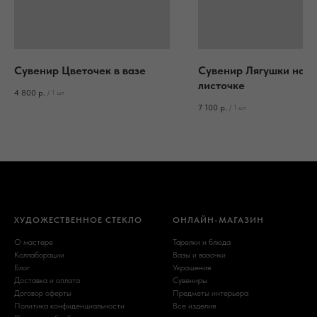
Сувенир Цветочек в вазе
Сувенир Лягушки на
листочке
4 800
р.
/
1 шт
7 100
р.
/
1 шт
ХУДОЖЕСТВЕННОЕ СТЕКЛО
ОНЛАЙН-МАГАЗИН
О мастере
Тарелки и блюда
Коллаборации
Вазы и вазочки
Блог
Украшения
Доставка и оплата
Сувениры
Договор оферты
Предметы интерьера
Политика конфиденциальности
Все изделия