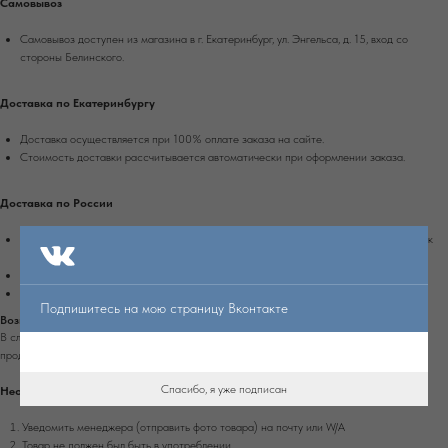
Самовывоз
Самовывоз доступен из магазина в г. Екатеринбург, ул. Энгельса, д. 15, вход со
стороны Белинского.
Доставка по Екатеринбургу
Доставка осуществляется при 100% оплате заказа на сайте.
Стоимость доставки рассчитывается автоматически при оформлении заказа.
Доставка по России
Доставка осуществляется при 100% оплате заказа транспортной компанией Сдек
или Почтой России.
Срок доставки в другие города России - 4-10 рабочих дней.
Стоимость доставки рассчитывается автоматически при оформлении заказа.
Подпишитесь на мою страницу Вконтакте
Возврат
В случае обнаружения дефекта на изделии, которое не было оговорено заранее с
продавцом, вы можете вернуть изделие в течение 7 дней с момента получения.
Спасибо, я уже подписан
Необходимо:
Уведомить менеджера (отправить фото товара) на почту или W/А
Товар не должен был быть в употреблении