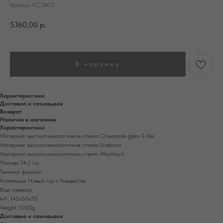
Артикул:
ХС-2405
5760,00
р.
В корзину
Характеристики
Доставка и самовывоз
Возврат
Наличие в магазине
Характеристики
Материал: высокотехнологичное стекло Oceanside glass & tile
Материал: высокотехнологичное стекло Uroboros
Материал: высокотехнологичное стекло Wissmach
Размер: 14,5 см
Техника: фьюзинг
Коллекция: Новый год и Рождество
Вид: сувенир
lwh: 145x50x50
Weight: 1000g
Доставка и самовывоз