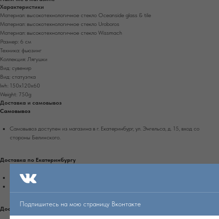
Характеристики
Материал: высокотехнологичное стекло Oceanside glass & tile
Материал: высокотехнологичное стекло Uroboros
Материал: высокотехнологичное стекло Wissmach
Размер: 6 см
Техника: фьюзинг
Коллекция: Лягушки
Вид: сувенир
Вид: статуэтка
lwh: 150x120x60
Weight: 750g
Доставка и самовывоз
Самовывоз
Самовывоз доступен из магазина в г. Екатеринбург, ул. Энгельса, д. 15, вход со
стороны Белинского.
Доставка по Екатеринбургу
Доставка осуществляется при 100% оплате заказа на сайте.
Стоимость доставки рассчитывается автоматически при оформлении заказа.
Подпишитесь на мою страницу Вконтакте
Доставка по России