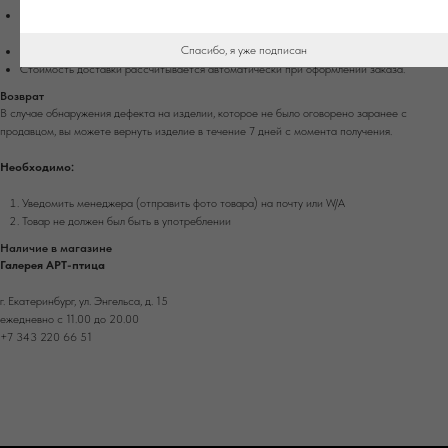
Доставка осуществляется при 100% оплате заказа транспортной компанией Сдек
или Почтой России.
Спасибо, я уже подписан
Срок доставки в другие города России - 4-10 рабочих дней.
Стоимость доставки рассчитывается автоматически при оформлении заказа.
Возврат
В случае обнаружения дефекта на изделии, которое не было оговорено заранее с
продавцом, вы можете вернуть изделие в течение 7 дней с момента получения.
Необходимо:
Уведомить менеджера (отправить фото товара) на почту или W/А
Товар не должен был быть в употреблении
Наличие в магазине
Галерея АРТ-птица
г. Екатеринбург, ул. Энгельса, д. 15
ежедневно с 11.00 до 20.00
+7 343 220 66 51