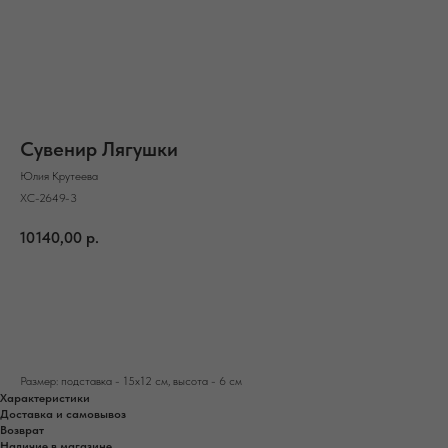
Сувенир Лягушки
Юлия Крутеева
ХС-2649-3
10140,00
р.
В корзину
Размер: подставка - 15х12 см, высота - 6 см
Характеристики
Доставка и самовывоз
Возврат
Наличие в магазине