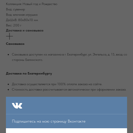
Коллекция: Новый год и Рождество
Вид: сувенир
Вид: елочная игрушка
ДxШxВ: 80x80x10 мм
Вес: 200 г
Доставка и самовывоз
Самовывоз
Самовывоз доступен из магазина в г. Екатеринбург, ул. Энгельса, д. 15, вход со
стороны Белинского.
Доставка по Екатеринбургу
Доставка осуществляется при 100% оплате заказа на сайте.
Стоимость доставки рассчитывается автоматически при оформлении заказа.
Доставка по России
Доставка осуществляется при 100% оплате заказа транспортной компанией
Сдек или Почтой России.
Подпишитесь на мою страницу Вконтакте
Срок доставки в другие города России - 4-10 рабочих дней.
Стоимость доставки рассчитывается автоматически при оформлении заказа.