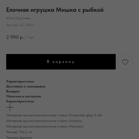
Елочная игрушка Мишка с рыбкой
Юлия Крутеева
Артикул:
ХС-2663
2 990
р.
/
1 шт
В корзину
Характеристики
Доставка и самовывоз
Возврат
Наличие в магазине
Характеристики
Материал: высокотехнологичное стекло Oceanside glass & tile
Материал: высокотехнологичное стекло Uroboros
Материал: высокотехнологичное стекло Wissmach
Размер: 7х6,5 см
Техника: фьюзинг