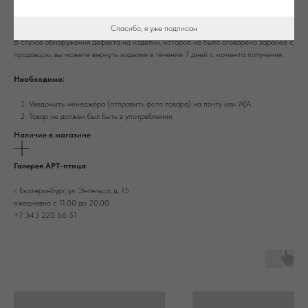
Возврат
Спасибо, я уже подписан
В случае обнаружения дефекта на изделии, которое не было оговорено заранее с
продавцом, вы можете вернуть изделие в течение 7 дней с момента получения.
Необходимо:
Уведомить менеджера (отправить фото товара) на почту или W/А
Товар не должен был быть в употреблении
Наличие в магазине
Галерея АРТ-птица
г. Екатеринбург, ул. Энгельса, д. 15
ежедневно с 11.00 до 20.00
+7 343 220 66 51