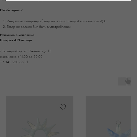
Необходимо:
Уведомить менеджера (отправить фото товара) на почту или W/А
Товар не должен был быть в употреблении
Наличие в магазине
Галерея АРТ-птица
г. Екатеринбург, ул. Энгельса, д. 15
ежедневно с 11.00 до 20.00
+7 343 220 66 51