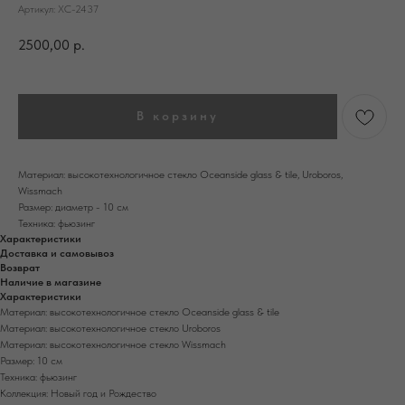
Артикул:
ХС-2437
2500,00
р.
В корзину
Материал: высокотехнологичное стекло Oceanside glass & tile, Uroboros,
Wissmach
Размер: диаметр - 10 см
Техника: фьюзинг
Характеристики
Доставка и самовывоз
Возврат
Наличие в магазине
Характеристики
Материал: высокотехнологичное стекло Oceanside glass & tile
Материал: высокотехнологичное стекло Uroboros
Материал: высокотехнологичное стекло Wissmach
Размер: 10 см
Техника: фьюзинг
Коллекция: Новый год и Рождество