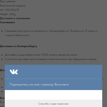
Вид: сувенир
Вид: елочная игрушка
lwh: 100x100x10
Weight: 200g
Доставка и самовывоз
Самовывоз
Самовывоз доступен из магазина в г. Екатеринбург, ул. Энгельса, д. 15, вход со
стороны Белинского.
Доставка по Екатеринбургу
Доставка осуществляется при 100% оплате заказа на сайте.
Стоимость доставки рассчитывается автоматически при оформлении заказа.
Доставка по России
Доставка осуществляется при 100% оплате заказа транспортной компанией Сдек
или Почтой России.
Подпишитесь на мою страницу Вконтакте
Срок доставки в другие города России - 4-10 рабочих дней.
Стоимость доставки рассчитывается автоматически при оформлении заказа.
Возврат
В случае обнаружения дефекта на изделии, которое не было оговорено заранее с
Спасибо, я уже подписан
продавцом, вы можете вернуть изделие в течение 7 дней с момента получения.