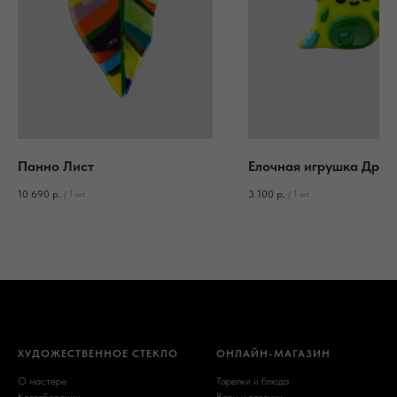
Панно Лист
Елочная игрушка Драк
10 690
р.
3 100
р.
/
1 шт
/
1 шт
ХУДОЖЕСТВЕННОЕ СТЕКЛО
ОНЛАЙН-МАГАЗИН
О мастере
Тарелки и блюда
Коллаборации
Вазы и вазочки