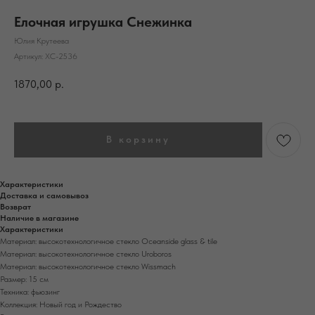
Елочная игрушка Снежинка
Юлия Крутеева
Артикул:
ХС-2536
1870,00
р.
В корзину
Характеристики
Доставка и самовывоз
Возврат
Наличие в магазине
Характеристики
Материал: высокотехнологичное стекло Oceanside glass & tile
Материал: высокотехнологичное стекло Uroboros
Материал: высокотехнологичное стекло Wissmach
Размер: 15 см
Техника: фьюзинг
Коллекция: Новый год и Рождество