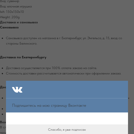
Вид: сувенир
Вид: елочная игрушка
lwh: 150x150x10
Weight: 200g
Доставка и самовывоз
Самовывоз
Самовывоз доступен из магазина в г. Екатеринбург, ул. Энгельса, д. 15, вход со
стороны Белинского.
Доставка по Екатеринбургу
Доставка осуществляется при 100% оплате заказа на сайте.
Стоимость доставки рассчитывается автоматически при оформлении заказа.
Доставка по России
Доставка осуществляется при 100% оплате заказа транспортной компанией Сдек
или Почтой России.
Подпишитесь на мою страницу Вконтакте
Срок доставки в другие города России - 4-10 рабочих дней.
Стоимость доставки рассчитывается автоматически при оформлении заказа.
Возврат
В случае обнаружения дефекта на изделии, которое не было оговорено заранее с
Спасибо, я уже подписан
продавцом, вы можете вернуть изделие в течение 7 дней с момента получения.