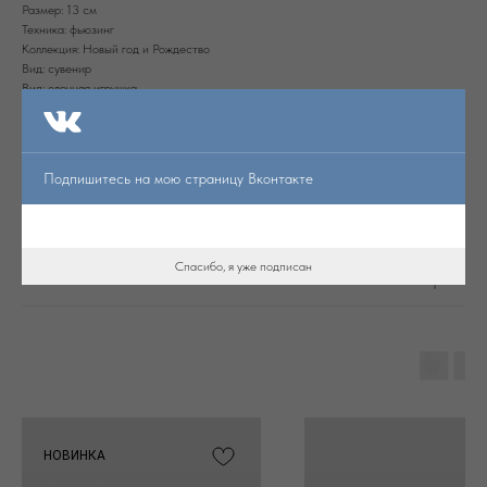
Размер: 13 см
Техника: фьюзинг
Коллекция: Новый год и Рождество
Вид: сувенир
Вид: елочная игрушка
ДxШxВ: 130x130x10 мм
Вес: 200 г
Подпишитесь на мою страницу Вконтакте
Доставка и самовывоз
Возврат
Спасибо, я уже подписан
Наличие в магазине
НОВИНКА