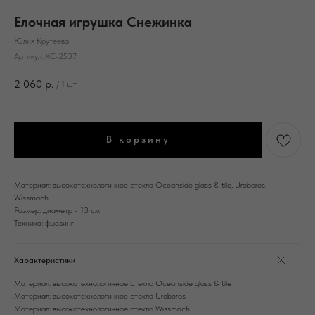
Елочная игрушка Снежинка
Юлия Крутеева
Артикул:
ХС-2537
2 060
р.
/
1 шт
В корзину
Материал: высокотехнологичное стекло Oceanside glass & tile, Uroboros,
Wissmach
Размер: диаметр - 13 см
Техника: фьюзинг
Характеристики
Материал: высокотехнологичное стекло Oceanside glass & tile
Материал: высокотехнологичное стекло Uroboros
Материал: высокотехнологичное стекло Wissmach