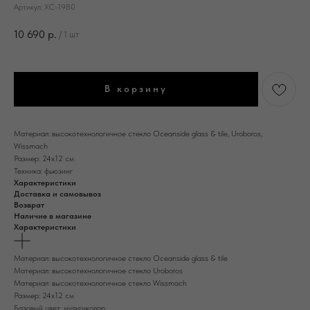
Артикул:
ХС-1980
10 690
р.
/
1 шт
В корзину
Материал: высокотехнологичное стекло Oceanside glass & tile, Uroboros,
Wissmach
Размер: 24х12 см
Техника: фьюзинг
Характеристики
Доставка и самовывоз
Возврат
Наличие в магазине
Характеристики
Материал: высокотехнологичное стекло Oceanside glass & tile
Материал: высокотехнологичное стекло Uroboros
Материал: высокотехнологичное стекло Wissmach
Размер: 24х12 см
Базовый цвет: мультиколор