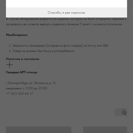
Возврат
Спасибо, я уже подписан
В случае обнаружения дефекта на изделии, которое не было оговорено заранее с
продавцом, вы можете вернуть изделие в течение 7 дней с момента получения.
Необходимо:
Уведомить менеджера (отправить фото товара) на почту или W/А
Товар не должен был быть в употреблении
Наличие в магазине
Галерея АРТ-птица
г. Екатеринбург, ул. Энгельса, д. 15
ежедневно с 11.00 до 20.00
+7 343 220 66 51