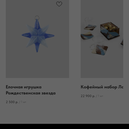
Елочная игрушка
Кофейный набор Латт
Рождественская звезда
22 900
р.
/
1 шт
2 500
р.
/
1 шт