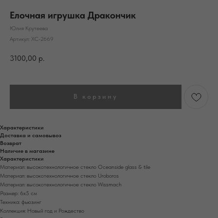
Елочная игрушка Дракончик
Юлия Крутеева
Артикул:
ХС-2669
3100,00
р.
В корзину
Характеристики
Доставка и самовывоз
Возврат
Наличие в магазине
Характеристики
Материал: высокотехнологичное стекло Oceanside glass & tile
Материал: высокотехнологичное стекло Uroboros
Материал: высокотехнологичное стекло Wissmach
Размер: 6х5 см
Техника: фьюзинг
Коллекция: Новый год и Рождество