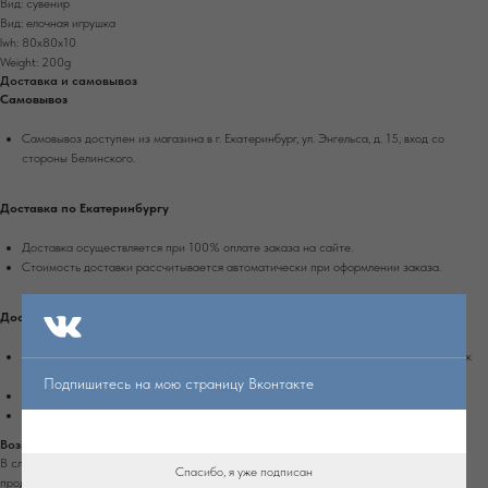
Вид: сувенир
Вид: елочная игрушка
lwh: 80x80x10
Weight: 200g
Доставка и самовывоз
Самовывоз
Самовывоз доступен из магазина в г. Екатеринбург, ул. Энгельса, д. 15, вход со
стороны Белинского.
Доставка по Екатеринбургу
Доставка осуществляется при 100% оплате заказа на сайте.
Стоимость доставки рассчитывается автоматически при оформлении заказа.
Доставка по России
Доставка осуществляется при 100% оплате заказа транспортной компанией Сдек
или Почтой России.
Подпишитесь на мою страницу Вконтакте
Срок доставки в другие города России - 4-10 рабочих дней.
Стоимость доставки рассчитывается автоматически при оформлении заказа.
Возврат
В случае обнаружения дефекта на изделии, которое не было оговорено заранее с
Спасибо, я уже подписан
продавцом, вы можете вернуть изделие в течение 7 дней с момента получения.