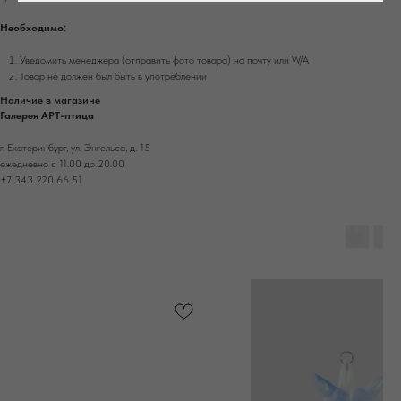
Необходимо:
Уведомить менеджера (отправить фото товара) на почту или W/А
Товар не должен был быть в употреблении
Наличие в магазине
Галерея АРТ-птица
г. Екатеринбург, ул. Энгельса, д. 15
ежедневно с 11.00 до 20.00
+7 343 220 66 51