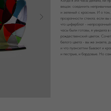
Когда я эти часы делала, ни п
вещах: соединить непривычные
и зеленый с красным. И о том,
прозрачности стекла. если вы 
что циферблат - непрозрачный,
часы были готовы, я увидела 
рождественский цветок. Сочет
белого цвета - вы же знаете, 
и что пуансеттии бывают и кр
и пестрые, и бардовые. Но са