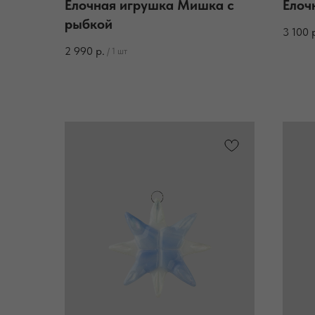
Елочная игрушка Мишка с
Елоч
рыбкой
3 100
2 990
р.
/
1 шт