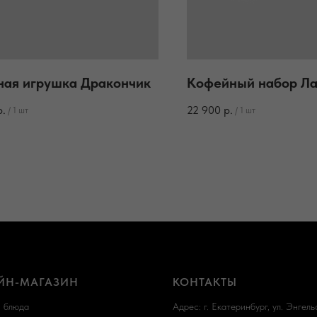
ная игрушка Дракончик
Кофейный набор Ла
р.
22 900
р.
/
1 шт
/
1 шт
ЙН-МАГАЗИН
КОНТАКТЫ
и блюда
Адрес: г. Екатеринбург, ул. Энгельс