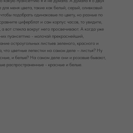
ро какую пуансеттию я и не думала. А думала я о двух
 для меня цвета, такие как белый, серый, оливковый
 чтобы подобрать одинаковые по цвету, но разные по
сравните циферблат и сам корпус часов, то увидите,
 а вот стекла вокруг него просвечивают. А когда уже
в них пуансеттию - молочай прекраснейший,
ание остроугольных листьев зеленого, красного и
да, что цветные лепестки на самом деле – листья? Ну
асные, и белые? На самом деле они и розовые бывают,
мые распространенные - красные и белые.