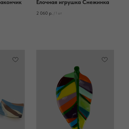
ракончик
Елочная игрушка Снежинка
2 060
р.
/
1 шт