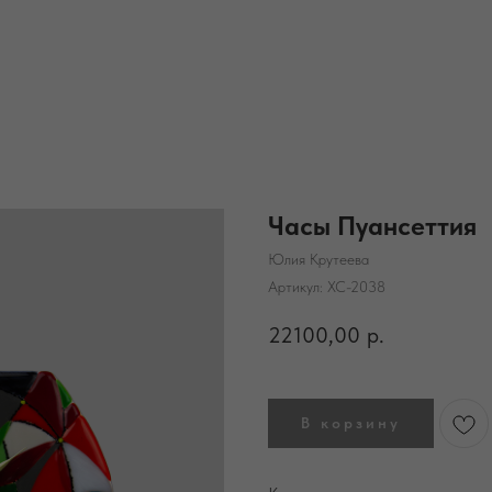
Часы Пуансеттия
Юлия Крутеева
Артикул:
ХС-2038
22100,00
р.
В корзину