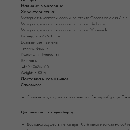
Наличие в магазине
Характеристики
Материал: высокотехнологичное стекло Oceanside glass & tile
Материал: высокотехнологичное стекло Uroboros
Материал: высокотехнологичное стекло Wissmach
Размер: 28х26,5х15 см
Базовый цвет: зеленый
Техника: фьюзинг
Коллекция: Пуансетия
Вид: часы
lwh: 280x265x15
Weight: 3000g
Доставка и самовывоз
Самовывоз
Самовывоз доступен из магазина в г. Екатеринбург, ул. Энге
Доставка по Екатеринбургу
Доставка осуществляется при 100% оплате заказа на сайте