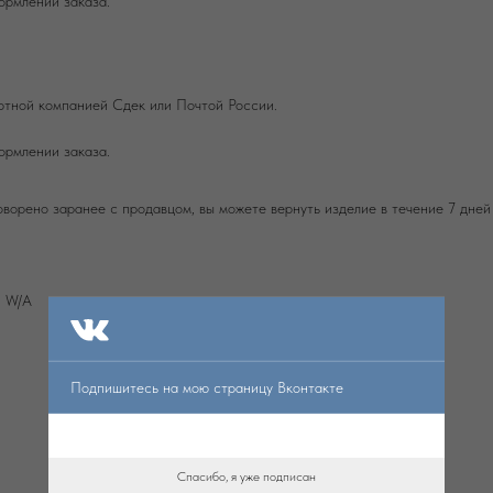
ормлении заказа.
ртной компанией Сдек или Почтой России.
ормлении заказа.
оворено заранее с продавцом, вы можете вернуть изделие в течение 7 дней
и W/А
Подпишитесь на мою страницу Вконтакте
Спасибо, я уже подписан