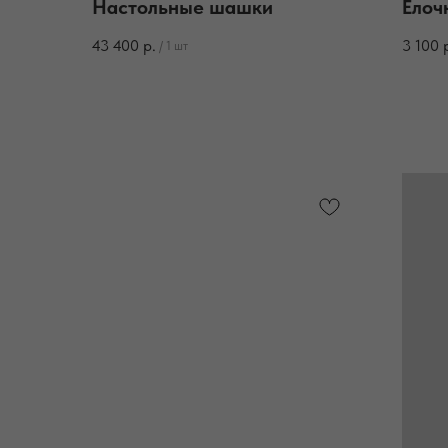
Настольные шашки
Елоч
43 400
р.
3 100
/
1 шт