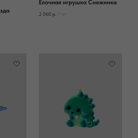
Елочная игрушка Снежинка
езда
2 060
р.
/
1 шт