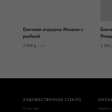
Елочная игрушка Мишка с
Елоч
рыбкой
Рожд
2 990
р.
2 500
/
1 шт
ХУДОЖЕСТВЕННОЕ СТЕКЛО
ОНЛА
О мастере
Тарелки 