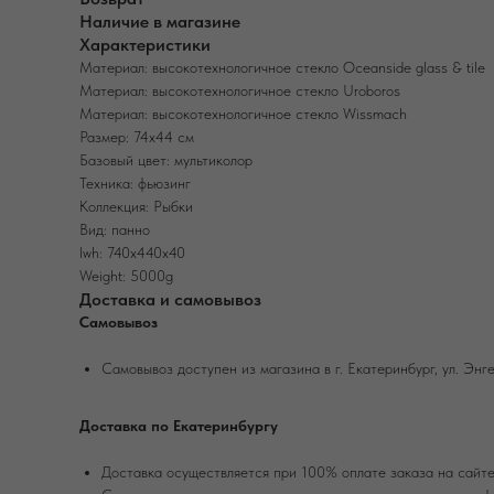
Наличие в магазине
Характеристики
Материал: высокотехнологичное стекло Oceanside glass & tile
Материал: высокотехнологичное стекло Uroboros
Материал: высокотехнологичное стекло Wissmach
Размер: 74х44 см
Базовый цвет: мультиколор
Техника: фьюзинг
Коллекция: Рыбки
Вид: панно
lwh: 740x440x40
Weight: 5000g
Доставка и самовывоз
Самовывоз
Самовывоз доступен из магазина в г. Екатеринбург, ул. Энге
Доставка по Екатеринбургу
Доставка осуществляется при 100% оплате заказа на сайте