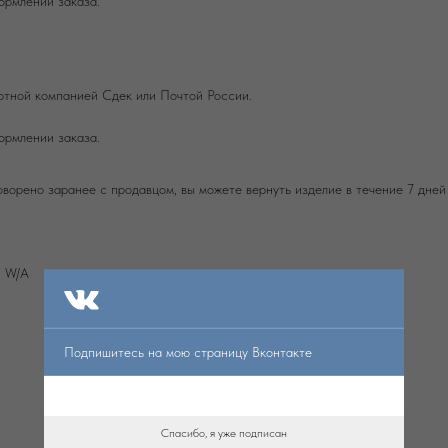
ормлении заказа.
ртной компанией Сдек или Почтой России.
ормлении заказа.
оворено заранее с продавцом, вы можете вернуть изделие в течение 7 дней
и W/А
Подпишитесь на мою страницу Вконтакте
Спасибо, я уже подписан