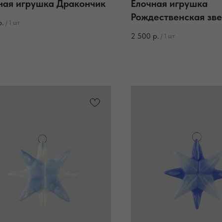
ная игрушка Дракончик
Елочная игрушка
Рождественская зв
р.
/
1 шт
2 500
р.
/
1 шт