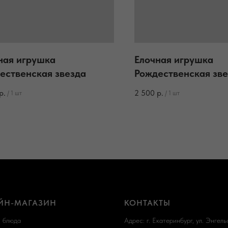
ная игрушка
Елочная игрушка
ественская звезда
Рождественская зв
р.
2 500
р.
/
1 шт
/
1 шт
ЙН-МАГАЗИН
КОНТАКТЫ
и блюда
Адрес: г. Екатеринбург, ул. Энгельс