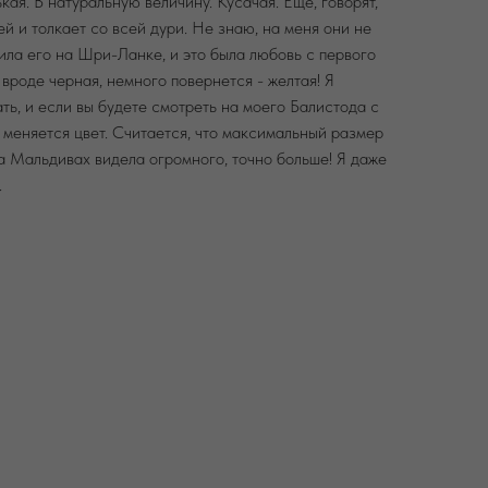
ая. В натуральную величину. Кусачая. Еще, говорят,
й и толкает со всей дури. Не знаю, на меня они не
ила его на Шри-Ланке, и это была любовь с первого
вроде черная, немного повернется - желтая! Я
ть, и если вы будете смотреть на моего Балистода с
к меняется цвет. Считается, что максимальный размер
 на Мальдивах видела огромного, точно больше! Я даже
.