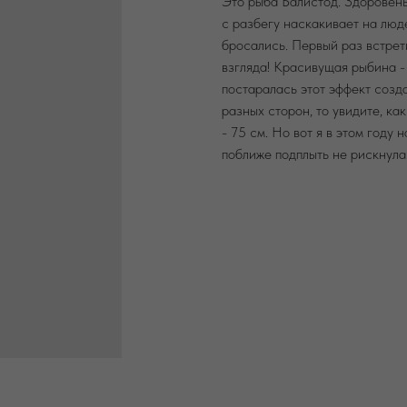
Это рыба Балистод. Здоровеньк
с разбегу наскакивает на люде
бросались. Первый раз встрет
взгляда! Красивущая рыбина - 
постаралась этот эффект созда
разных сторон, то увидите, ка
- 75 см. Но вот я в этом году
поближе подплыть не рискнула